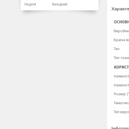
Неділя
Вихідний
Характ
ОСНОВН
Виробни
Країна 
Тип
Тип ткан
КОРИСТ
Наявніс
Наявніст
Розмір (
Тематик
Тип вир
Інформ