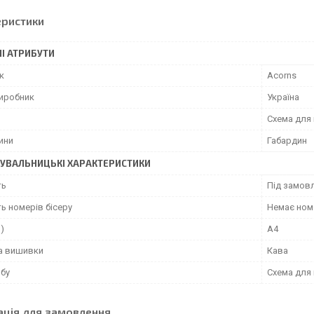
еристики
І АТРИБУТИ
к
Acorns
виробник
Україна
Схема для
ини
Габардин
УВАЛЬНИЦЬКІ ХАРАКТЕРИСТИКИ
ть
Під замовл
ь номерів бісеру
Немає номе
")
А4
а вишивки
Кава
обу
Схема для
ація для замовлення