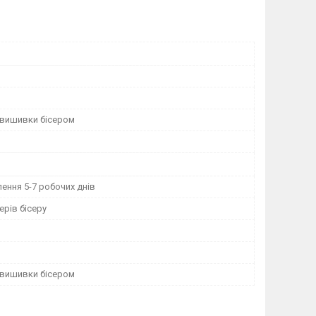
 вишивки бісером
ення 5-7 робочих днів
рів бісеру
 вишивки бісером