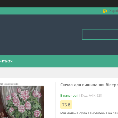
Харкі
онтакти
Схема для вишивання бісер
В наявності
Код:
А4-К-528
75 ₴
Мінімальна сума замовлення на сай