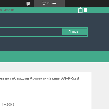
Кошик
в, Україна
Пошук...
ом на габардині Ароматний кави А4-К-528
ті — 200 ₴