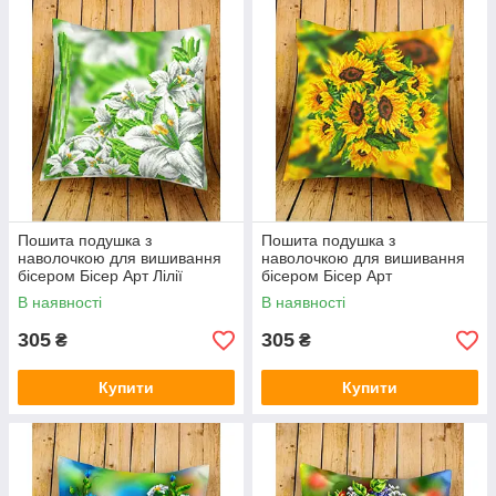
Пошита подушка з
Пошита подушка з
наволочкою для вишивання
наволочкою для вишивання
бісером Бісер Арт Лілії
бісером Бісер Арт
2929706
Соняшники 2929705
В наявності
В наявності
305
305
₴
₴
Купити
Купити