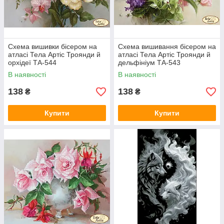
Схема вишивки бісером на
Схема вишивання бісером на
атласі Тела Артіс Троянди й
атласі Тела Артіс Троянди й
орхідеї ТА-544
дельфініум ТА-543
В наявності
В наявності
138
138
₴
₴
Купити
Купити