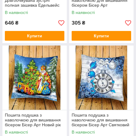
Довгоочікувана зустріч
наволочкою для вишивання
полная зашивка Едельвейс
бісером Бісер Арт
А-1-3036
Новорічний олень 2929603
В наявності
В наявності
646
305
₴
₴
Купити
Купити
Пошита подушка з
Пошита подушка з
наволочкою для вишивання
наволочкою для вишивання
бісером Бісер Арт Новий рік
бісером Бісер Арт Святковий
2929602
до нас приходить 2929601
В наявності
В наявності