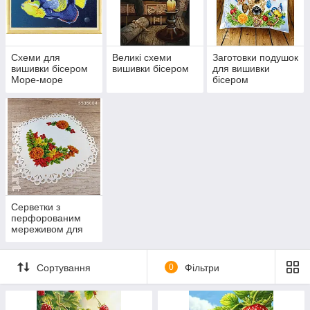
Схеми для
Великі схеми
Заготовки подушок
вишивки бісером
вишивки бісером
для вишивки
Море-море
бісером
Серветки з
перфорованим
мереживом для
вишивання
бісером
Сортування
0
Фільтри