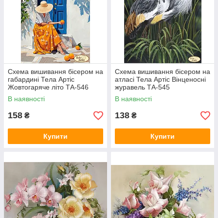
Схема вишивання бісером на
Схема вишивання бісером на
габардині Тела Артіс
атласі Тела Артіс Вінценосні
Жовтогаряче літо ТА-546
журавель ТА-545
В наявності
В наявності
158
138
₴
₴
Купити
Купити