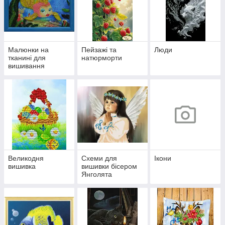
Малюнки на
Пейзажі та
Люди
тканині для
натюрморти
вишивання
бісером Веселі
картинки
Великодня
Схеми для
Ікони
вишивка
вишивки бісером
Янголята