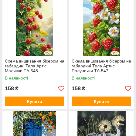
Схема вишивання бісером на
Схема вишивання бісером на
габардині Тела Артіс
габардині Тела Артис
Малинки ТА-548
Полунички ТА-547
В наявності
В наявності
158
158
₴
₴
Купити
Купити