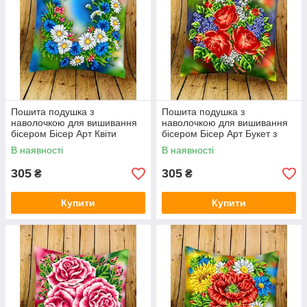
Пошита подушка з
Пошита подушка з
наволочкою для вишивання
наволочкою для вишивання
бісером Бісер Арт Квіти
бісером Бісер Арт Букет з
2929704
трояндами 2929703
В наявності
В наявності
305
305
₴
₴
Купити
Купити