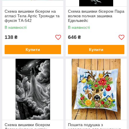
Схема вишивки бісером на
Схема вишивки бісером Пара
атласі Тела Артіс Троянди та
волков полная зашивка
фуксія ТА-542
Едельвейс
В наявності
В наявності
138
646
₴
₴
Купити
Купити
Схема вишивки бісером
Пошита подушка з