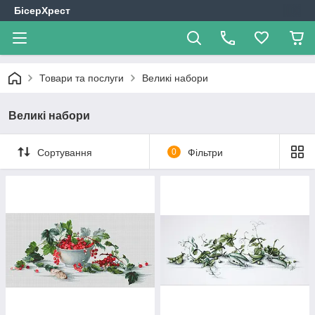
БісерХрест
Товари та послуги
Великі набори
Великі набори
Сортування
0
Фільтри