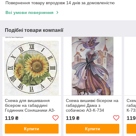
Повернення товару впродовж 14 днів за домовленістю
Всі умови повернення
Подібні товари компанії
Схема для вишивання
Схема вишивкі бісером на
Схем
бісером на габардині
габардині Дама з
габа
Годинник Соняшники А3-
собачкою А3-К-734
К-73
К-152
119
119
119
₴
₴
Купити
Купити