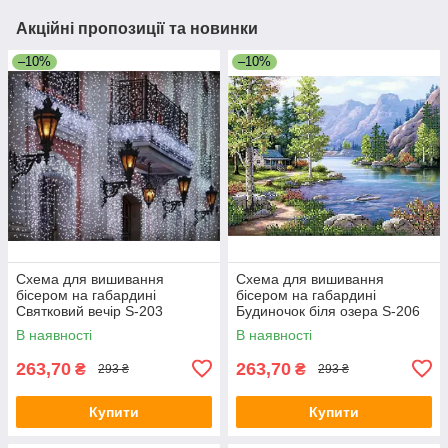
Акційні пропозиції та новинки
–10%
–10%
Схема для вишивання
Схема для вишивання
бісером на габардині
бісером на габардині
Святковий вечір S-203
Будиночок біля озера S-206
В наявності
В наявності
263,70
263,70
₴
₴
293 ₴
293 ₴
Купити
Купити