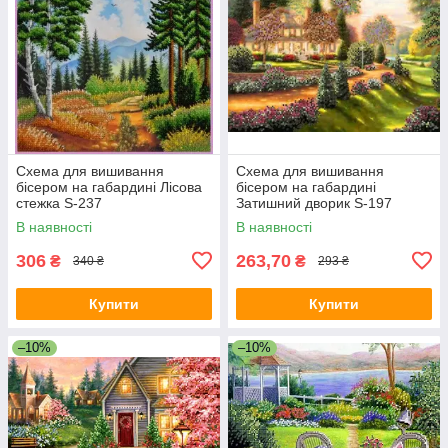
Схема для вишивання
Схема для вишивання
бісером на габардині Лісова
бісером на габардині
стежка S-237
Затишний дворик S-197
В наявності
В наявності
306
263,70
₴
₴
340 ₴
293 ₴
Купити
Купити
–10%
–10%