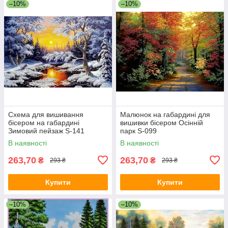
–10%
–10%
Схема для вишивання
Малюнок на габардині для
бісером на габардині
вишивки бісером Осінній
Зимовий пейзаж S-141
парк S-099
В наявності
В наявності
263,70
263,70
₴
₴
293 ₴
293 ₴
Купити
Купити
–10%
–10%