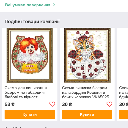
Всі умови повернення
Подібні товари компанії
Схема для вишивання
Схема вишивки бісером
Схем
бісером на габардині
на габардині Кошеня в
на г
Любові та вірності
божих коровках VKA5025
бджі
VKA4050
53
30
30
₴
₴
Купити
Купити