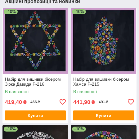
Акційні пропозиції та новинки
–10%
–10%
Набір для вишивки бісером
Набір для вишивки бісером
Зірка Давида Р-216
Хамса Р-215
В наявності
В наявності
419,40
441,90
₴
₴
466 ₴
491 ₴
Купити
Купити
–10%
–10%