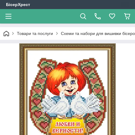
БісерХрест
Товари та послуги
Схеми та набори для вишивки бісер