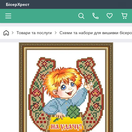
БісерХрест
Товари та послуги
Схеми та набори для вишивки бісер