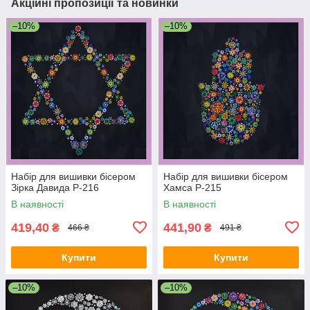
Акційні пропозиції та новинки
–10%
–10%
Набір для вишивки бісером
Набір для вишивки бісером
Зірка Давида Р-216
Хамса Р-215
В наявності
В наявності
419,40
441,90
₴
₴
466 ₴
491 ₴
Купити
Купити
–10%
–10%