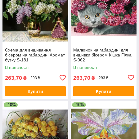
Схема для вишивання
Малюнок на габардині для
бісером на габардині Аромат
вишивки бісером Кішка Гілка
бузку S-181
S-062
В наявності
В наявності
263,70
263,70
₴
₴
293 ₴
293 ₴
Купити
Купити
–10%
–10%