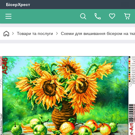
БісерХрест
Товари та послуги
Схеми для вишивання бісером на тк