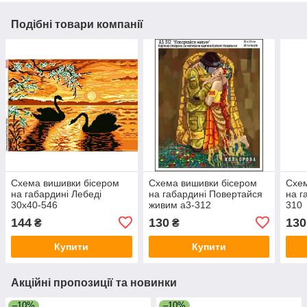
Подібні товари компанії
Схема вишивки бісером
Схема вишивки бісером
Схем
на габардині Лебеді
на габардині Повертайся
на г
30х40-546
живим а3-312
310
144
130
130
₴
₴
Купити
Купити
Акційні пропозиції та новинки
–10%
–10%