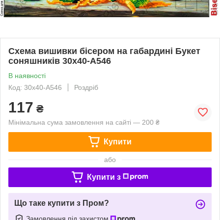
Схема вишивки бісером на габардині Букет
соняшників 30х40-А546
В наявності
Код: 30х40-А546
Роздріб
117
₴
Мінімальна сума замовлення на сайті — 200 ₴
Купити
або
Купити з
Що таке купити з Пром?
Замовлення під захистом