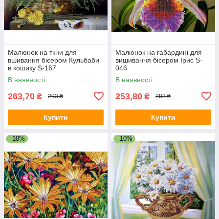
Малюнок на ткни для
Малюнок на габардині для
вшивання бісером Кульбаби
вишивання бісером Ірис S-
в кошику S-167
046
В наявності
В наявності
263,70
253,80
₴
₴
293 ₴
282 ₴
Купити
Купити
–10%
–10%