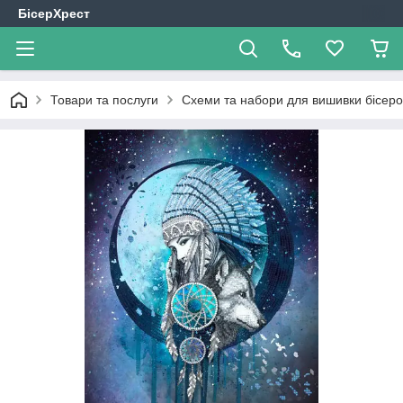
БісерХрест
Товари та послуги
Схеми та набори для вишивки бісер