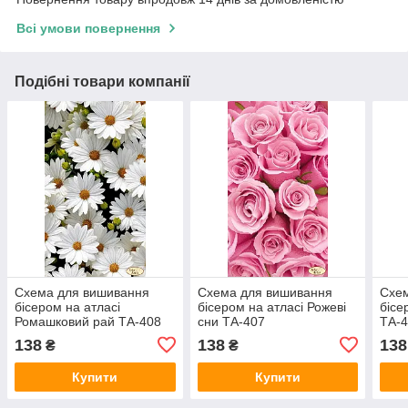
Всі умови повернення
Подібні товари компанії
Схема для вишивання
Схема для вишивання
Схе
бісером на атласі
бісером на атласі Рожеві
бісе
Ромашковий рай ТА-408
сни ТА-407
ТА-
138
138
138
₴
₴
Купити
Купити