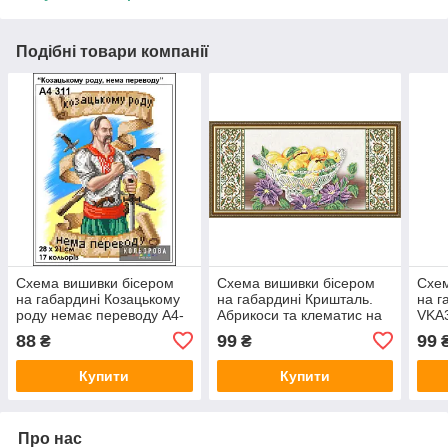
Подібні товари компанії
Схема вишивки бісером
Схема вишивки бісером
Схем
на габардині Козацькому
на габардині Кришталь.
на г
роду немає переводу А4-
Абрикоси та клематис на
VKA
311
бежевому VKA3127
88
99
99
₴
₴
Купити
Купити
Про нас