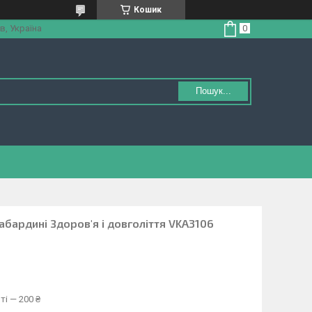
Кошик
в, Україна
Пошук...
абардині Здоров'я і довголіття VKA3106
ті — 200 ₴