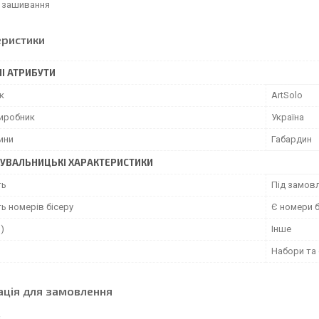
 зашивання
еристики
І АТРИБУТИ
к
ArtSolo
виробник
Україна
ини
Габардин
УВАЛЬНИЦЬКІ ХАРАКТЕРИСТИКИ
ть
Під замовл
ь номерів бісеру
Є номери б
")
Інше
Набори та
ація для замовлення