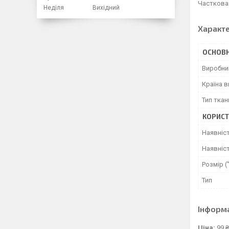
Часткова
Неділя
Вихідний
Характ
ОСНОВН
Виробни
Країна 
Тип ткан
КОРИСТ
Наявніс
Наявніст
Розмір (
Тип
Інформ
Ціна:
99 ₴