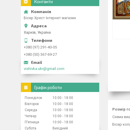
Контакти
Бісер Хрест Інтернет магазин
Харків, Україна
+380 (97) 291-40-05
+380 (50) 367-69-27
vishivka.ukr@gmail.com
Графік роботи
Понеділок
10:00
18:00
Вівторок
10:00
18:00
Розмір го
Середа
10:00
18:00
Четвер
10:00
18:00
Схема виш
Пʼятниця
10:00
18:00
Бісер коп
Субота
Вихідний