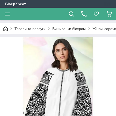
БісерХрест
Товари та послуги
Вишиванки бісером
Жіночі сорочк