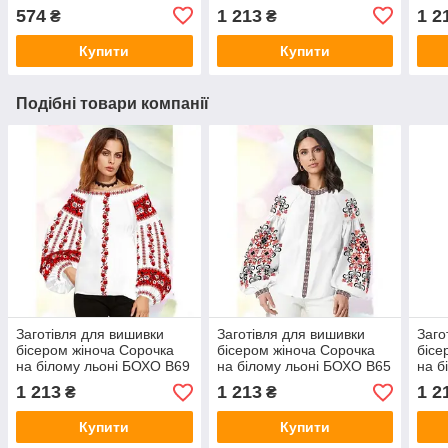
В11
574
1 213
1 2
₴
₴
Купити
Купити
Подібні товари компанії
Заготівля для вишивки
Заготівля для вишивки
Заго
бісером жіноча Сорочка
бісером жіноча Сорочка
бісе
на білому льоні БОХО В69
на білому льоні БОХО В65
на б
В11
1 213
1 213
1 2
₴
₴
Купити
Купити