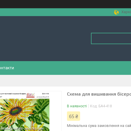
Харкі
онтакти
Схема для вишивання бісер
В наявності
Код:
БА4-418
65 ₴
Мінімальна сума замовлення на сай