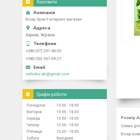
Контакти
Бісер Хрест Інтернет магазин
Харків, Україна
+380 (97) 291-40-05
+380 (50) 367-69-27
vishivka.ukr@gmail.com
Графік роботи
Понеділок
10:00
18:00
Вівторок
10:00
18:00
Розмір А
Середа
10:00
18:00
Четвер
10:00
18:00
Схема для
Пʼятниця
10:00
18:00
Бісер ком
Субота
Вихідний