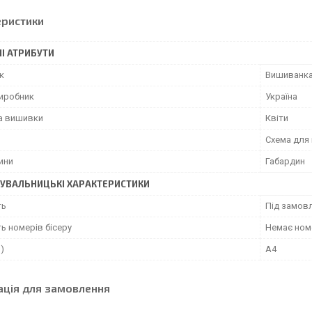
еристики
І АТРИБУТИ
к
Вишиванк
виробник
Україна
а вишивки
Квіти
Схема для
ини
Габардин
УВАЛЬНИЦЬКІ ХАРАКТЕРИСТИКИ
ть
Під замовл
ь номерів бісеру
Немає номе
")
А4
ація для замовлення