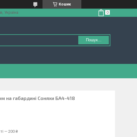
Кошик
в, Україна
Пошук...
ом на габардині Соняхи БА4-418
ті — 200 ₴