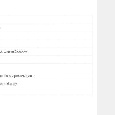
а
 вишивки бісером
ення 5-7 робочих днів
рів бісеру