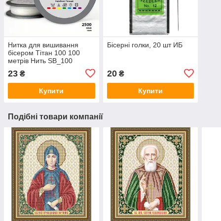
Нитка для вишивання
Бісерні голки, 20 шт ИБ
бісером Тітан 100 100
метрів Нить SB_100
23
20
₴
₴
Купити
Купити
Подібні товари компанії