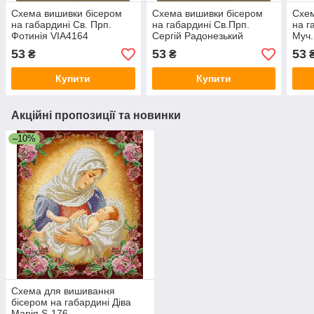
Схема вишивки бісером
Схема вишивки бісером
Схем
на габардині Св. Прп.
на габардині Св.Прп.
на г
Фотинія VIA4164
Сергій Радонезький
Муч.
Чудотворець VIA4197
VIA
53
53
53
₴
₴
Купити
Купити
Акційні пропозиції та новинки
–10%
Схема для вишивання
бісером на габардині Діва
Марія S-176