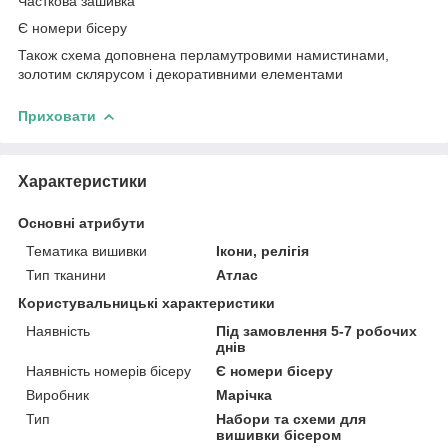
Часткова зашивка
Є номери бісеру
Також схема доповнена перламутровими намистинами,
золотим склярусом і декоративними елементами
Приховати
Характеристики
Основні атрибути
Тематика вишивки
Ікони, релігія
Тип тканини
Атлас
Користувальницькі характеристики
Наявність
Під замовлення 5-7 робочих
днів
Наявність номерів бісеру
Є номери бісеру
Виробник
Марічка
Тип
Набори та схеми для
вишивки бісером