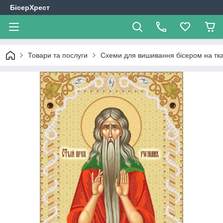
БісерХрест
Товари та послуги
Схеми для вишивання бісером на тк