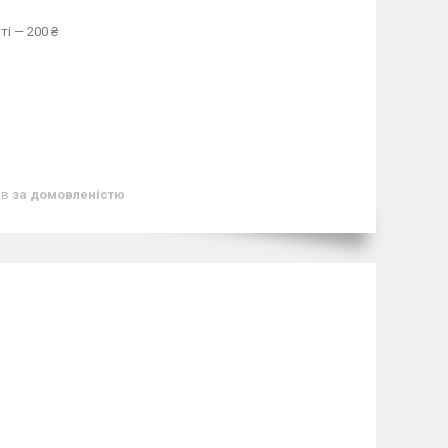
ті — 200 ₴
ів
за домовленістю