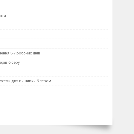
ьга
ення 5-7 робочих днів
рів бісеру
 схеми для вишивки бісером