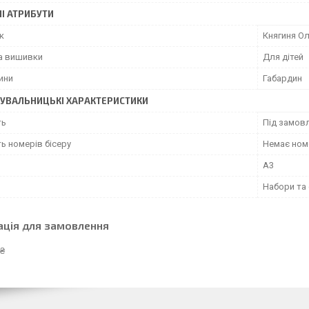
І АТРИБУТИ
к
Княгиня Ол
а вишивки
Для дітей
ини
Габардин
УВАЛЬНИЦЬКІ ХАРАКТЕРИСТИКИ
ть
Під замовл
ь номерів бісеру
Немає номе
А3
Набори та
ація для замовлення
 ₴