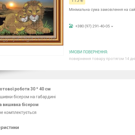
115 ₴
Мінімальна сума замовлення на сай
+380 (97) 291-40-05
повернення товару протягом 14 дн
отової роботи 30 * 40 см
шивки бісером на габардині
а вишивка бісером
не комплектується
еристики