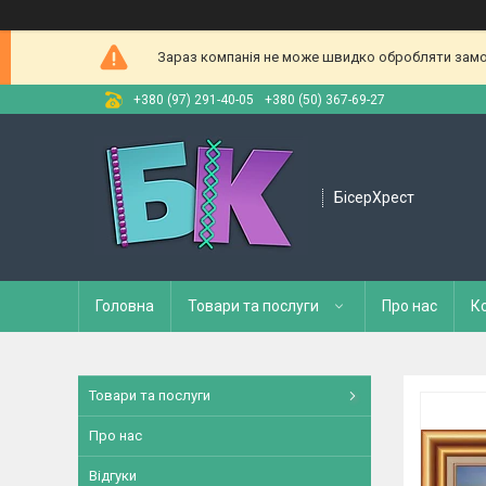
Зараз компанія не може швидко обробляти замов
+380 (97) 291-40-05
+380 (50) 367-69-27
БісерХрест
Головна
Товари та послуги
Про нас
К
Товари та послуги
Про нас
Відгуки