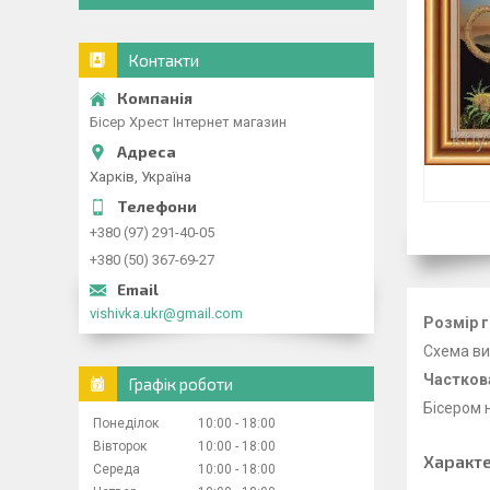
Контакти
Бісер Хрест Інтернет магазин
Харків, Україна
+380 (97) 291-40-05
+380 (50) 367-69-27
vishivka.ukr@gmail.com
Розмір г
Схема ви
Частков
Графік роботи
Бісером 
Понеділок
10:00
18:00
Вівторок
10:00
18:00
Характ
Середа
10:00
18:00