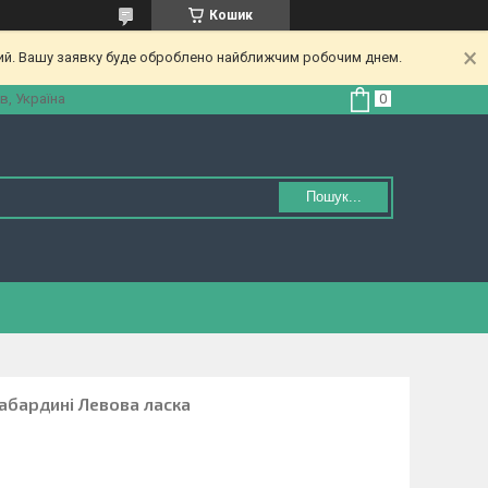
Кошик
ний. Вашу заявку буде оброблено найближчим робочим днем.
в, Україна
Пошук...
абардині Левова ласка