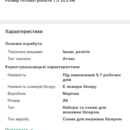
Розмір готової роботи 7,5*10,5 см
Характеристики
Основні атрибути
Тематика вишивки
Ікони, релігія
Тип тканини
Атлас
Користувальницькі характеристики
Наявність
Під замовлення 5-7 робочих
днів
Наявність номерів бісеру
Є номери бісеру
Виробник
Марічка
Розмір
А6
Тип
Набори та схеми для
вишивки бісером
Тип виробу
Схема для вишивки бісером
Приховати