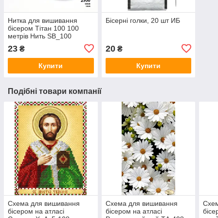
Нитка для вишивання
Бісерні голки, 20 шт ИБ
бісером Тітан 100 100
метрів Нить SB_100
23
20
₴
₴
Купити
Купити
Подібні товари компанії
Схема для вишивання
Схема для вишивання
Схе
бісером на атласі
бісером на атласі
бісе