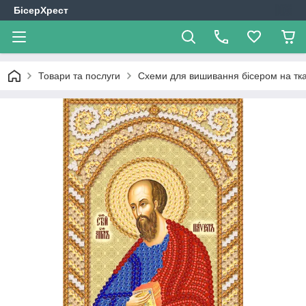
БісерХрест
Товари та послуги
Схеми для вишивання бісером на тк