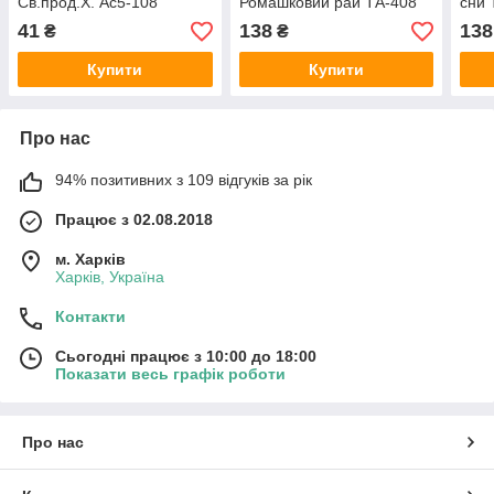
Св.прод.X. Ас5-108
Ромашковий рай ТА-408
сни 
41
138
138
₴
₴
Купити
Купити
Про нас
94% позитивних з 109 відгуків за рік
Працює з 02.08.2018
м. Харків
Харків, Україна
Контакти
Сьогодні працює з 10:00 до 18:00
Показати весь графік роботи
Про нас