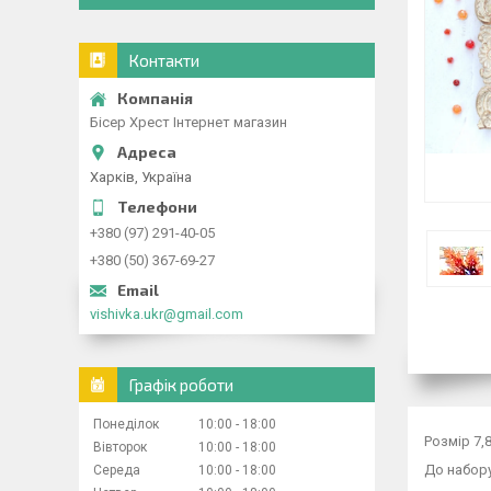
Контакти
Бісер Хрест Інтернет магазин
Харків, Україна
+380 (97) 291-40-05
+380 (50) 367-69-27
vishivka.ukr@gmail.com
Графік роботи
Понеділок
10:00
18:00
Розмір 7,
Вівторок
10:00
18:00
До набор
Середа
10:00
18:00