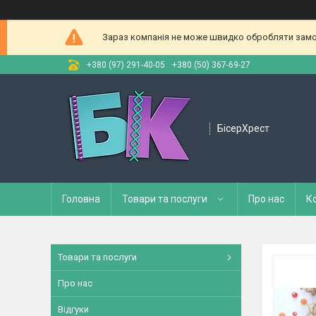
Зараз компанія не може швидко обробляти замов
+380 (97) 291-40-05
+380 (50) 367-69-27
БісерХрест
Головна
Товари та послуги
Про нас
К
Товари та послуги
Про нас
Відгуки