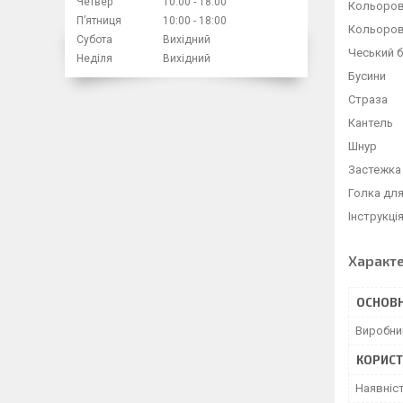
Четвер
10:00
18:00
Кольоров
Пʼятниця
10:00
18:00
Кольорови
Субота
Вихідний
Чеський 
Неділя
Вихідний
Бусини
Страза
Кантель
Шнур
Застежка
Голка для
Інструкці
Характ
ОСНОВН
Виробни
КОРИСТ
Наявніс