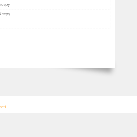
ісеру
ісеру
ості