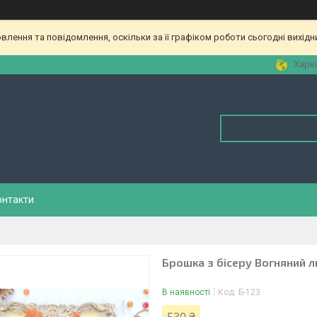
лення та повідомлення, оскільки за її графіком роботи сьогодні вихід
Харкі
онтакти
Брошка з бісеру Вогняний л
В наявності
Код:
Б-123