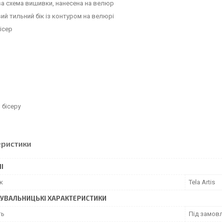
а схема вишивки, нанесена на велюр
й тильний бік із контуром на велюрі
бісер
 бісеру
я
еристики
І
к
Tela Artis
УВАЛЬНИЦЬКІ ХАРАКТЕРИСТИКИ
ть
Під замовл