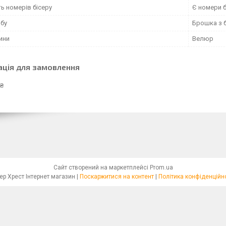
ь номерів бісеру
Є номери б
обу
Брошка з б
ини
Велюр
ація для замовлення
 ₴
Сайт створений на маркетплейсі
Prom.ua
Бісер Хрест Інтернет магазин |
Поскаржитися на контент
|
Політика конфіденційн