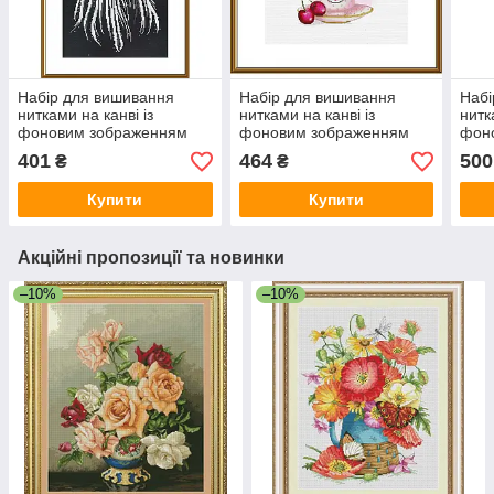
Набір для вишивання
Набір для вишивання
Набі
нитками на канві із
нитками на канві із
нитк
фоновим зображенням
фоновим зображенням
фон
Дама в білому СВ3233
Соковитий букет СР2300
Весн
401
464
500
₴
₴
Купити
Купити
Акційні пропозиції та новинки
–10%
–10%