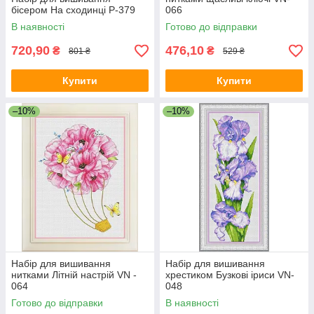
бісером На сходинці Р-379
066
В наявності
Готово до відправки
720,90
476,10
₴
₴
801 ₴
529 ₴
Купити
Купити
–10%
–10%
Набір для вишивання
Набір для вишивання
нитками Літній настрій VN -
хрестиком Бузкові іриси VN-
064
048
Готово до відправки
В наявності