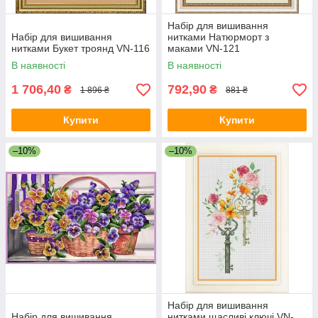
Набір для вишивання
Набір для вишивання
нитками Натюрморт з
нитками Букет троянд VN-116
маками VN-121
В наявності
В наявності
1 706,40
792,90
₴
₴
1 896 ₴
881 ₴
Купити
Купити
–10%
–10%
Набір для вишивання
Набір для вишивання
нитками щасливі ключі VN-