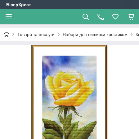
БісерХрест
Товари та послуги
Набори для вишивки хрестиком
К