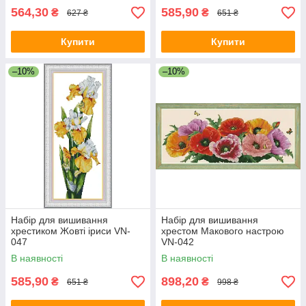
564,30
585,90
₴
₴
627 ₴
651 ₴
Купити
Купити
–10%
–10%
Набір для вишивання
Набір для вишивання
хрестиком Жовті іриси VN-
хрестом Макового настрою
047
VN-042
В наявності
В наявності
585,90
898,20
₴
₴
651 ₴
998 ₴