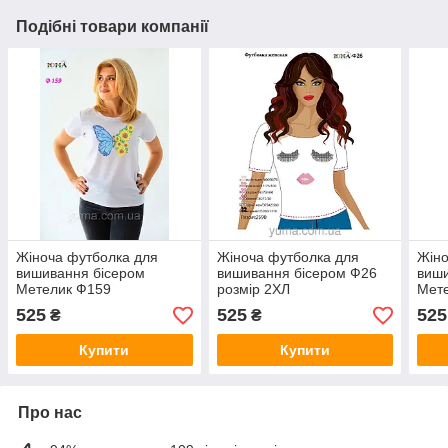
Подібні товари компанії
Жіноча футболка для
Жіноча футболка для
Жіно
вишивання бісером
вишивання бісером Ф26
виши
Метелик Ф159
розмір 2ХЛ
Мет
525
525
525
₴
₴
Купити
Купити
Про нас