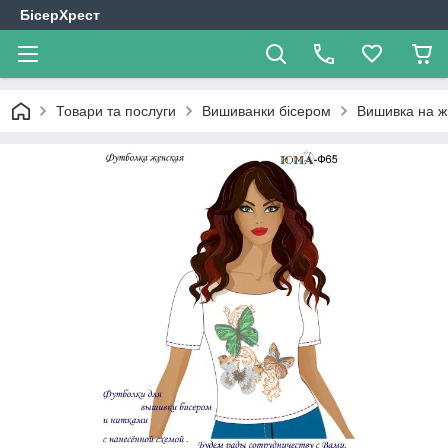
БісерХрест
Товари та послуги
Вишиванки бісером
Вишивка на ж