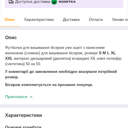
Доступна доставка
Опис
Характеристики
Доставка
Оплата
Умови п
Опис
Футболки для вишивання бісером уже зшиті з нанесеним
S M L XL
малюнком (схемою) для вишивання бісером, розміри
XXL
матеріал двошаровий (двонитка) всередині ХБ зовні поліефір
(синтетика) 50 на 50.
У коментарії до замовлення необхідно вказувати потрібний
розмір.
Бісером комплектується на прохання покупця.
Приховати
Характеристики
Основні атрибути