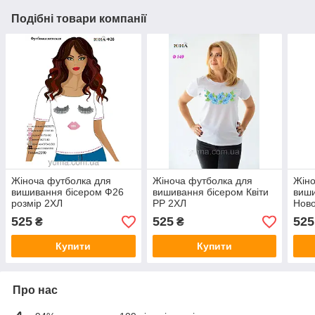
Подібні товари компанії
Жіноча футболка для
Жіноча футболка для
Жіно
вишивання бісером Ф26
вишивання бісером Квіти
виши
розмір 2ХЛ
РР 2ХЛ
Ново
525
525
525
₴
₴
Купити
Купити
Про нас