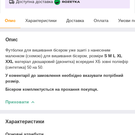
Доступна доставка
Опис
Характеристики
Доставка
Оплата
Умови п
Опис
Футболки для вишивання бісером уже зшиті з нанесеним
S M L XL
малюнком (схемою) для вишивання бісером, розміри
XXL
матеріал двошаровий (двонитка) всередині ХБ зовні поліефір
(синтетика) 50 на 50.
У коментарії до замовлення необхідно вказувати потрібний
розмір.
Бісером комплектується на прохання покупця.
Приховати
Характеристики
Основні атрибути