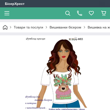
БісерХрест
Товари та послуги
Вишиванки бісером
Вишивка на ж