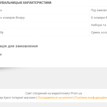
УВАЛЬНИЦЬКІ ХАРАКТЕРИСТИКИ
ть
Під замовл
ь номерів бісеру
Є номери б
Набори та
обу
Сумки, ко
ація для замовлення
 ₴
Сайт створений на маркетплейсі
Prom.ua
Бісер Хрест Інтернет магазин |
Поскаржитися на контент
|
Політика конфіденційн