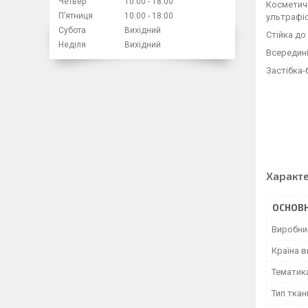
Четвер
10:00
18:00
Косметичк
Пʼятниця
10:00
18:00
ультрафі
Субота
Вихідний
Стійка до
Неділя
Вихідний
Всередині
Застібка-
Характ
ОСНОВН
Виробни
Країна 
Тематик
Тип ткан