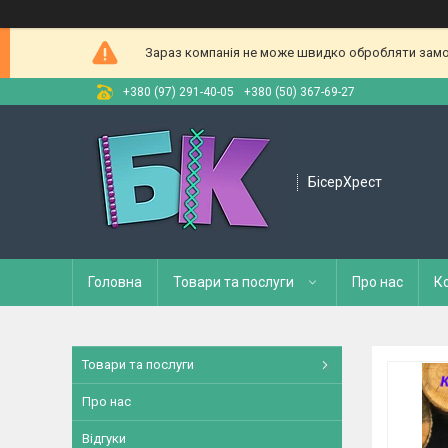
Зараз компанія не може швидко обробляти замов
+380 (97) 291-40-05
+380 (50) 367-69-27
БісерХрест
Головна
Товари та послуги
Про нас
К
Товари та послуги
Про нас
Відгуки