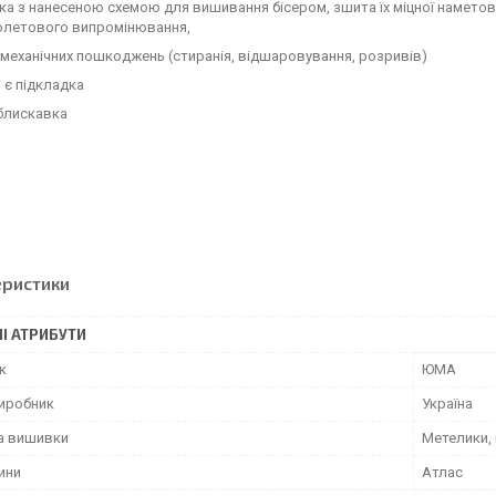
а з нанесеною схемою для вишивання бісером, зшита їх міцної наметово
олетового випромінювання,
 механічних пошкоджень (стиранія, відшаровування, розривів)
 є підкладка
блискавка
еристики
І АТРИБУТИ
к
ЮМА
виробник
Україна
а вишивки
Метелики,
ини
Атлас