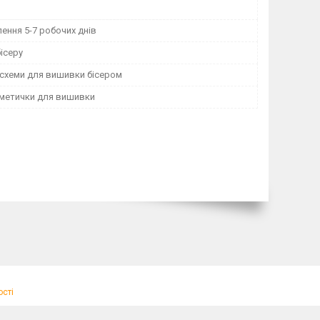
ення 5-7 робочих днів
ісеру
 схеми для вишивки бісером
сметички для вишивки
ості