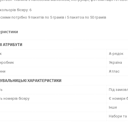
 кольорів бісеру: 6
схеми потрібно 9 пакетів по 5 грамів і 5 пакетоа по 50 грамів
еристики
І АТРИБУТИ
к
А-рядок
виробник
Україна
ини
Атлас
УВАЛЬНИЦЬКІ ХАРАКТЕРИСТИКИ
ть
Під замовл
ь номерів бісеру
Є номери б
Інше
Набори та