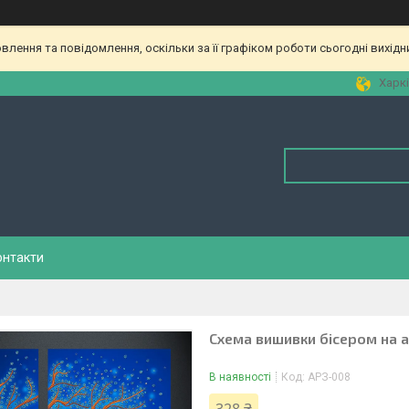
лення та повідомлення, оскільки за її графіком роботи сьогодні вихід
Харкі
онтакти
Схема вишивки бісером на а
В наявності
Код:
АРЗ-008