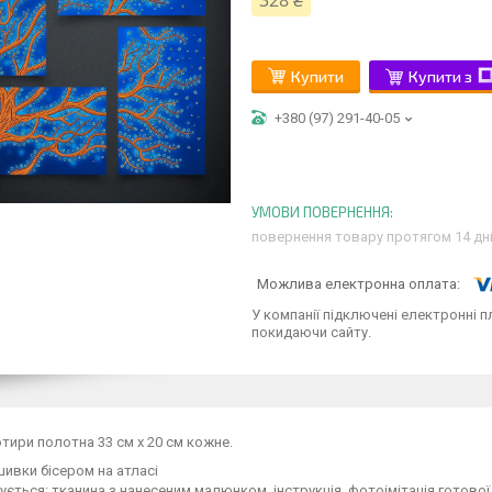
328 ₴
Купити
Купити з
+380 (97) 291-40-05
повернення товару протягом 14 дн
У компанії підключені електронні п
покидаючи сайту.
отири полотна 33 см х 20 см кожне.
ивки бісером на атласі
ється: тканина з нанесеним малюнком, інструкція, фотоімітація готової