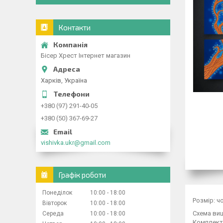
Контакти
Бісер Хрест Інтернет магазин
Харків, Україна
+380 (97) 291-40-05
+380 (50) 367-69-27
vishivka.ukr@gmail.com
Графік роботи
Понеділок
10:00
18:00
Розмір: ч
Вівторок
10:00
18:00
Схема виш
Середа
10:00
18:00
Комплекту