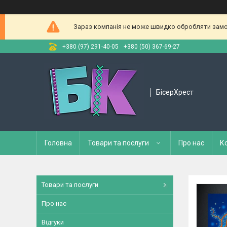
Зараз компанія не може швидко обробляти замов
+380 (97) 291-40-05
+380 (50) 367-69-27
БісерХрест
Головна
Товари та послуги
Про нас
К
Товари та послуги
Про нас
Відгуки