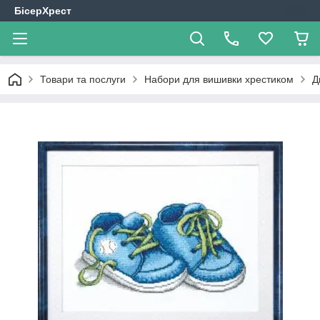
БісерХрест
Товари та послуги
Набори для вишивки хрестиком
Д