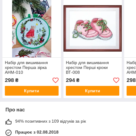
Набір для вишивання
Набір для вишивання
Набі
хрестом Перша зірка
хрестом Перші кроки
хрес
АНМ-010
ВТ-008
АНМ
298
294
298
₴
₴
Купити
Купити
Про нас
94% позитивних з 109 відгуків за рік
Працює з 02.08.2018