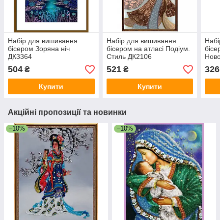
Набір для вишивання
Набір для вишивання
Набі
бісером Зоряна ніч
бісером на атласі Подіум.
бісе
ДК3364
Стиль ДК2106
Ново
504
521
326
₴
₴
Купити
Купити
Акційні пропозиції та новинки
–10%
–10%