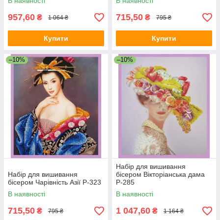
В наявності
В наявності
957,60
715,50
₴
₴
1 064 ₴
795 ₴
Купити
Купити
–10%
–10%
Набір для вишивання
Набір для вишивання
бісером Вікторіанська дама
бісером Чарівність Азії Р-323
Р-285
В наявності
В наявності
715,50
1 047,60
₴
₴
795 ₴
1 164 ₴