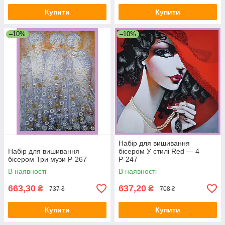
Купити
Купити
–10%
–10%
Набір для вишивання
Набір для вишивання
бісером У стилі Red — 4
бісером Три музи Р-267
Р-247
В наявності
В наявності
663,30
637,20
₴
₴
737 ₴
708 ₴
Купити
Купити