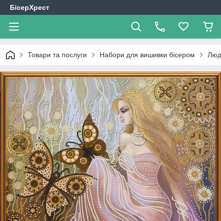
БісерХрест
Товари та послуги
Набори для вишивки бісером
Люд