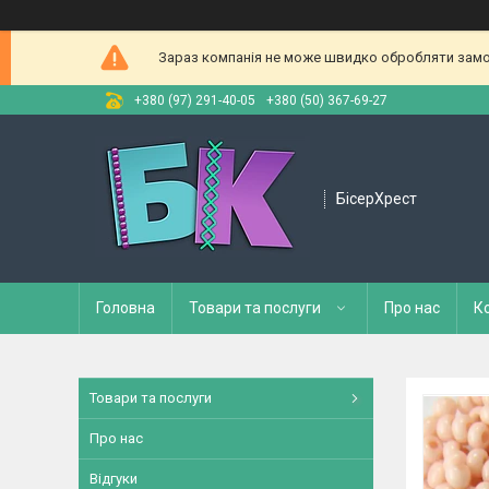
Зараз компанія не може швидко обробляти замов
+380 (97) 291-40-05
+380 (50) 367-69-27
БісерХрест
Головна
Товари та послуги
Про нас
К
Товари та послуги
Про нас
Відгуки