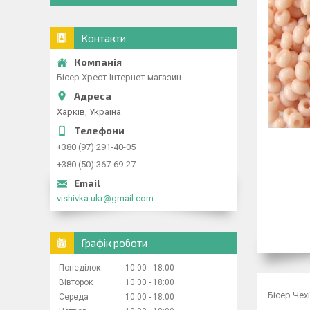
Контакти
Бісер Хрест Інтернет магазин
Харків, Україна
+380 (97) 291-40-05
+380 (50) 367-69-27
vishivka.ukr@gmail.com
Графік роботи
Понеділок
10:00
18:00
Вівторок
10:00
18:00
Бісер Чехі
Середа
10:00
18:00