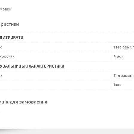
емовий
еристики
І АТРИБУТИ
к
Preciosa Or
виробник
Чехія
УВАЛЬНИЦЬКІ ХАРАКТЕРИСТИКИ
ть
Під замовл
Інше
ація для замовлення