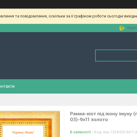
лення та повідомлення, оскільки за її графіком роботи сьогодні вихід
Харкі
онтакти
Рамка-кіот під ікону імуну 
03)-9х11 золото
В наявності
Код:
иль 1254-03)-9х11 