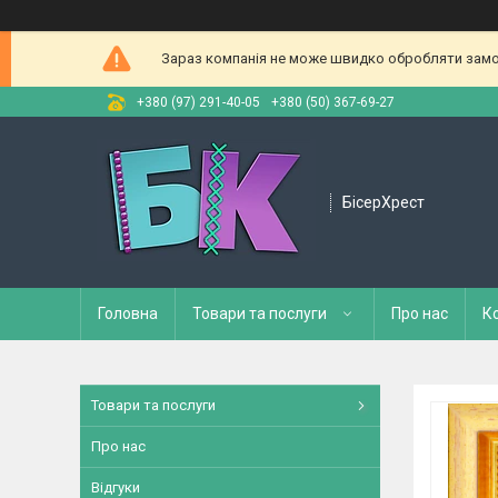
Зараз компанія не може швидко обробляти замов
+380 (97) 291-40-05
+380 (50) 367-69-27
БісерХрест
Головна
Товари та послуги
Про нас
К
Товари та послуги
Про нас
Відгуки