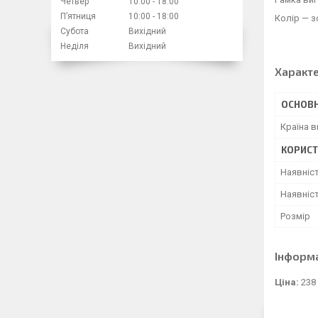
Четвер
10:00
18:00
Пʼятниця
10:00
18:00
Колір — 
Субота
Вихідний
Неділя
Вихідний
Характ
ОСНОВН
Країна 
КОРИСТ
Наявніс
Наявніст
Розмір
Інформ
Ціна:
238