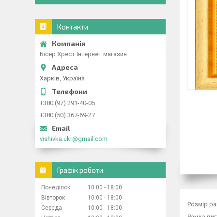
Контакти
Бісер Хрест Інтернет магазин
Харків, Україна
+380 (97) 291-40-05
+380 (50) 367-69-27
vishivka.ukr@gmail.com
Графік роботи
Понеділок
10:00
18:00
Вівторок
10:00
18:00
Розмір ра
Середа
10:00
18:00
Рамка виг