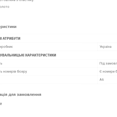
золото
еристики
І АТРИБУТИ
виробник
Україна
УВАЛЬНИЦЬКІ ХАРАКТЕРИСТИКИ
ть
Під замовл
ь номерів бісеру
Є номери б
А6
ація для замовлення
 ₴