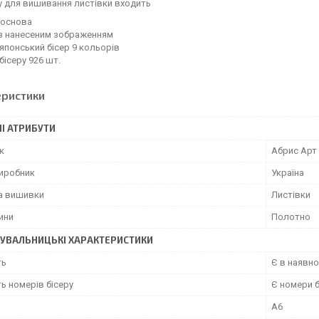
у для вишивання листівки входить
 основа
з нанесеним зображенням
 японський бісер 9 кольорів
бісеру 926 шт.
еристики
І АТРИБУТИ
к
Абрис Арт
виробник
Україна
а вишивки
Листівки
ини
Полотно
УВАЛЬНИЦЬКІ ХАРАКТЕРИСТИКИ
ть
Є в наявно
ь номерів бісеру
Є номери б
А6