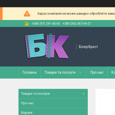
Зараз компанія не може швидко обробляти замов
+380 (97) 291-40-05
+380 (50) 367-69-27
БісерХрест
Головна
Товари та послуги
Про нас
К
Товари та послуги
Про нас
Відгуки