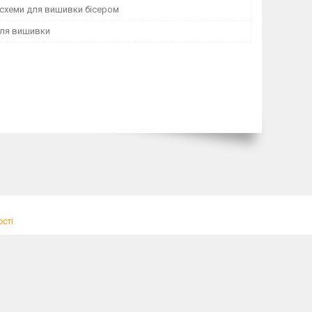
 схеми для вишивки бісером
для вишивки
ості