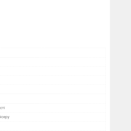
сті
ісеру