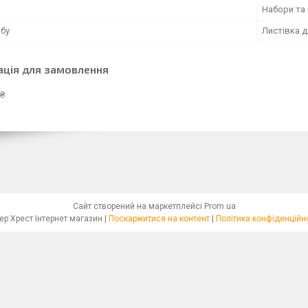
Набори та
обу
Листівка 
ація для замовлення
 ₴
Сайт створений на маркетплейсі
Prom.ua
Бісер Хрест Інтернет магазин |
Поскаржитися на контент
|
Політика конфіденційн