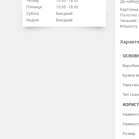
Четвер
10:00
18:00
До набор
Пʼятниця
10:00
18:00
Картонна
Субота
Вихідний
Полотно 
Неділя
Вихідний
Чеський і
Кількість 
Характ
ОСНОВН
Виробни
Країна 
Тематик
Тип ткан
КОРИСТ
Наявніс
Наявніст
Розмір