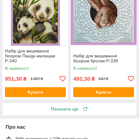
Набір для вишивання
бісером Панди-милашки
Набір для вишивання
Р-340
бісером Кролик Р-338
В наявності
В наявності
951,30
492,30
₴
₴
1 057 ₴
547 ₴
Купити
Купити
Показати ще
Про нас
94% позитивних з 109 відгуків за рік