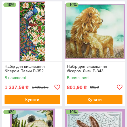
–10%
–10%
Набір для вишивання
Набір для вишивання
бісером Павич Р-352
бісером Льви Р-343
В наявності
В наявності
1 337,59
801,90
₴
₴
1 486,21 ₴
891 ₴
Купити
Купити
–10%
–10%