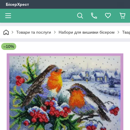
БісерХрест
Товари та послуги
Набори для вишивки бісером
Тва
–10%