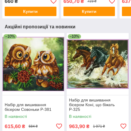
660
650,70
637
₴
₴
723 ₴
Купити
Купити
Акційні пропозиції та новинки
–10%
–10%
Набір для вишивання
Набір для вишивання
бісером Коні, що біжать
бісером Cовоньки Р-381
Р-325
В наявності
В наявності
615,60
963,90
₴
₴
684 ₴
1 071 ₴