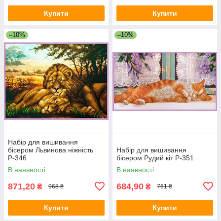
Купити
Купити
–10%
–10%
Набір для вишивання
бісером Львинова ніжність
Набір для вишивання
Р-346
бісером Рудий кіт Р-351
В наявності
В наявності
871,20
684,90
₴
₴
968 ₴
761 ₴
Купити
Купити