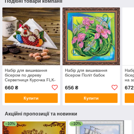
Подібні товари компанії
Набір для вишивання
Набір для вишивання
Набі
бісером по дереву
бісером Політ бабок
бісе
Серветниця Курочка FLK-
на з
246
660
656
672
₴
₴
Купити
Купити
Акційні пропозиції та новинки
–10%
–10%