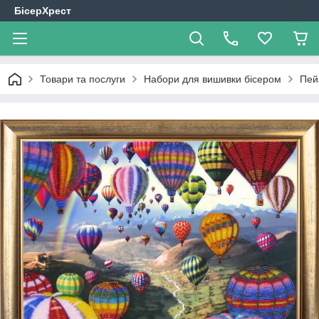
БісерХрест
Товари та послуги
Набори для вишивки бісером
Пей