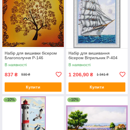
Набір для вишивки бісером
Набір для вишивання
Благополуччя Р-146
бісером Вітрильник Р-404
В наявності
В наявності
837
1 206,90
₴
₴
930 ₴
1 341 ₴
Купити
Купити
–10%
–10%