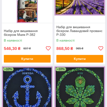
Набір для вишивання
Набір для вишивання
бісером Лавандовий прованс
бісером Маяк Р-382
Р-330
В наявності
В наявності
546,30
868,50
₴
₴
607 ₴
965 ₴
Купити
Купити
–10%
–10%