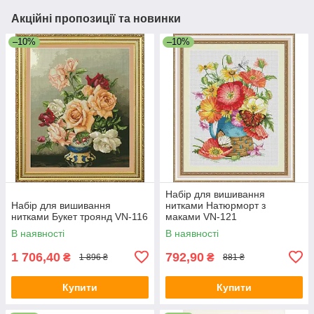
Акційні пропозиції та новинки
–10%
–10%
Набір для вишивання
Набір для вишивання
нитками Натюрморт з
нитками Букет троянд VN-116
маками VN-121
В наявності
В наявності
1 706,40
792,90
₴
₴
1 896 ₴
881 ₴
Купити
Купити