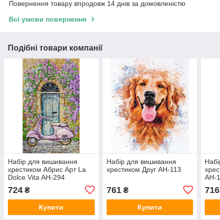
Повернення товару впродовж 14 днів за домовленістю
Всі умови повернення
Подібні товари компанії
Набір для вишивання
Набір для вишивання
Набі
хрестиком Абрис Арт La
хрестиком Друг АН-113
хрес
Dolce Vita АН-294
АН-
724
761
716
₴
₴
Купити
Купити