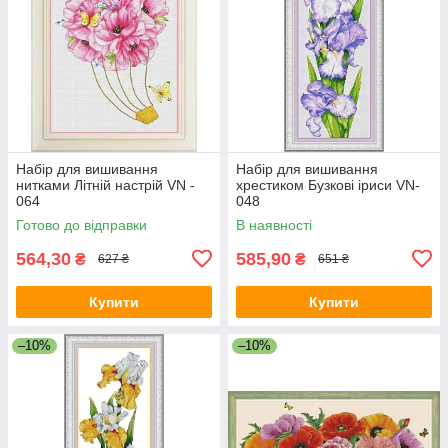
Набір для вишивання
Набір для вишивання
нитками Літній настрій VN -
хрестиком Бузкові іриси VN-
064
048
Готово до відправки
В наявності
564,30
585,90
₴
₴
627 ₴
651 ₴
Купити
Купити
–10%
–10%