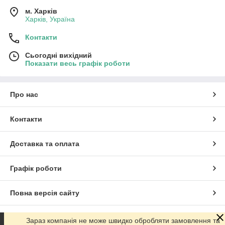
м. Харків
Харків, Україна
Контакти
Сьогодні вихідний
Показати весь графік роботи
Про нас
Контакти
Доставка та оплата
Графік роботи
Повна версія сайту
Сайт створено на маркетплейсі
Prom.ua
Зараз компанія не може швидко обробляти замовлення та