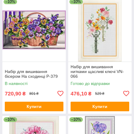
–10%
–10%
Набір для вишивання
Набір для вишивання
нитками щасливі ключі VN-
бісером На сходинці Р-379
066
В наявності
Готово до відправки
720,90
476,10
₴
₴
801 ₴
529 ₴
Купити
Купити
–10%
–10%