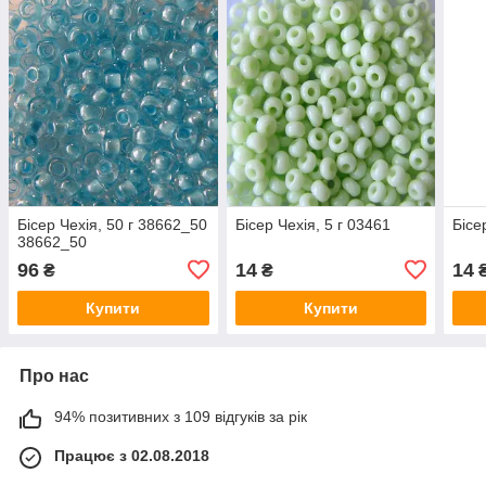
Бісер Чехія, 50 г 38662_50
Бісер Чехія, 5 г 03461
Бісе
38662_50
96
14
14
₴
₴
Купити
Купити
Про нас
94% позитивних з 109 відгуків за рік
Працює з 02.08.2018