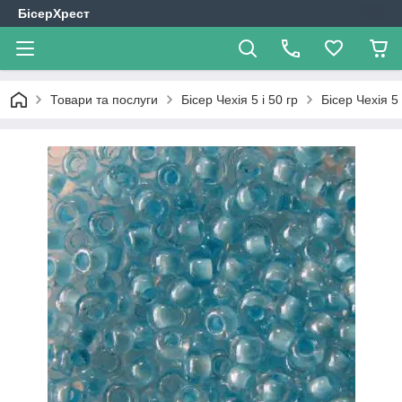
БісерХрест
Товари та послуги
Бісер Чехія 5 і 50 гр
Бісер Чехія 5