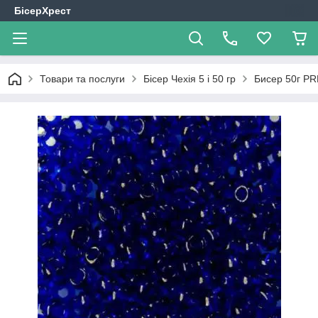
БісерХрест
Товари та послуги
Бісер Чехія 5 і 50 гр
Бисер 50г PR