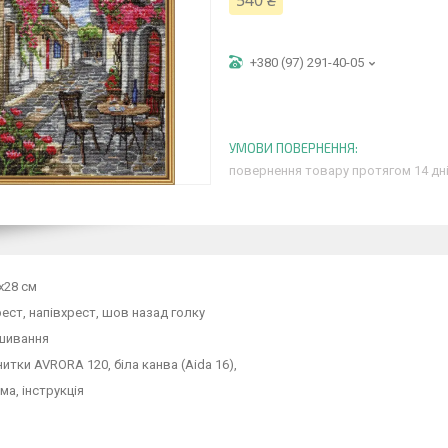
540 ₴
+380 (97) 291-40-05
повернення товару протягом 14 дн
х28 см
хрест, напівхрест, шов назад голку
шивання
нитки AVRORA 120, біла канва (Aida 16),
ма, інструкція