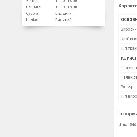
Четвер
10:00
18:00
Характ
Пʼятниця
10:00
18:00
Субота
Вихідний
ОСНОВН
Неділя
Вихідний
Виробни
Країна 
Тип ткан
КОРИСТ
Наявніс
Наявніст
Розмір
Тип вир
Інформ
Ціна:
540