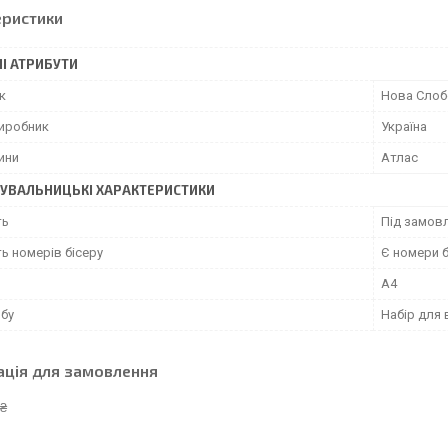
еристики
І АТРИБУТИ
к
Нова Слоб
виробник
Україна
ини
Атлас
УВАЛЬНИЦЬКІ ХАРАКТЕРИСТИКИ
ть
Під замовл
ь номерів бісеру
Є номери б
А4
обу
Набір для
ація для замовлення
 ₴