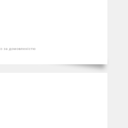
ів
за домовленістю