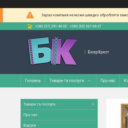
Зараз компанія не може швидко обробляти замов
+380 (97) 291-40-05
+380 (50) 367-69-27
БісерХрест
Головна
Товари та послуги
Про нас
К
Товари та послуги
Про нас
Відгуки