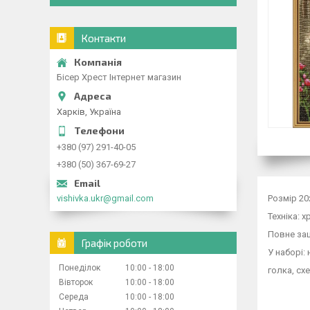
Контакти
Бісер Хрест Інтернет магазин
Харків, Україна
+380 (97) 291-40-05
+380 (50) 367-69-27
vishivka.ukr@gmail.com
Розмір 20
Техніка: 
Повне за
Графік роботи
У наборі: 
Понеділок
10:00
18:00
голка, схе
Вівторок
10:00
18:00
Середа
10:00
18:00