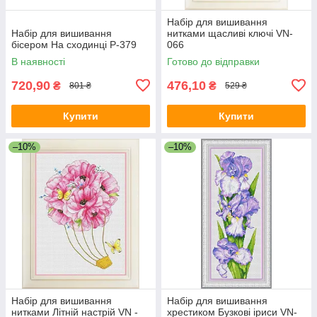
Набір для вишивання
Набір для вишивання
нитками щасливі ключі VN-
бісером На сходинці Р-379
066
В наявності
Готово до відправки
720,90
476,10
₴
₴
801 ₴
529 ₴
Купити
Купити
–10%
–10%
Набір для вишивання
Набір для вишивання
нитками Літній настрій VN -
хрестиком Бузкові іриси VN-