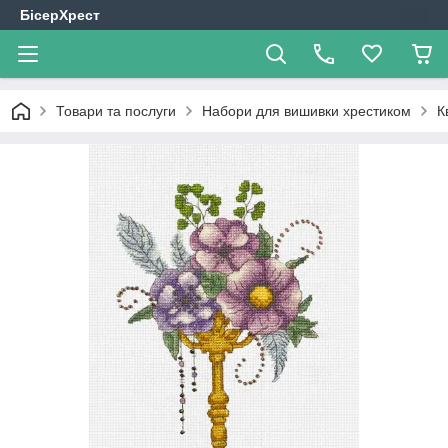
БісерХрест
Товари та послуги
Набори для вишивки хрестиком
К