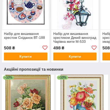
Набір для вишивання
Набір для вишивання
Набі
хрестом Сніданок ВТ-188
хрестиком Дикий виноград
хрес
Чарівна мити М-533
хмар
508
498
508
₴
₴
Купити
Купити
Акційні пропозиції та новинки
–10%
–10%