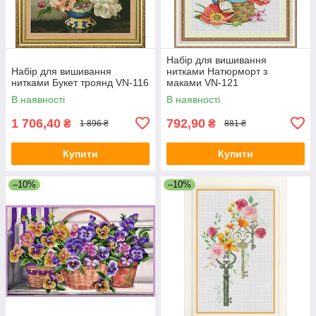
Набір для вишивання
Набір для вишивання
нитками Натюрморт з
нитками Букет троянд VN-116
маками VN-121
В наявності
В наявності
1 706,40
792,90
₴
₴
1 896 ₴
881 ₴
Купити
Купити
–10%
–10%