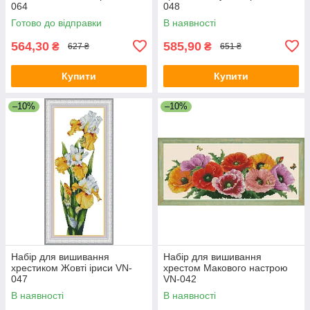
064
048
Готово до відправки
В наявності
564,30
585,90
₴
₴
627 ₴
651 ₴
Купити
Купити
–10%
–10%
Набір для вишивання
Набір для вишивання
хрестиком Жовті іриси VN-
хрестом Макового настрою
047
VN-042
В наявності
В наявності