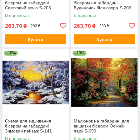
бісером на габардині
бісером на габардині
Святковий вечір S-203
Будиночок біля озера S-206
В наявності
В наявності
263,70
263,70
₴
₴
293 ₴
293 ₴
Купити
Купити
–10%
–10%
Схема для вишивання
Малюнок на габардині для
бісером на габардині
вишивки бісером Осінній
Зимовий пейзаж S-141
парк S-099
В наявності
В наявності