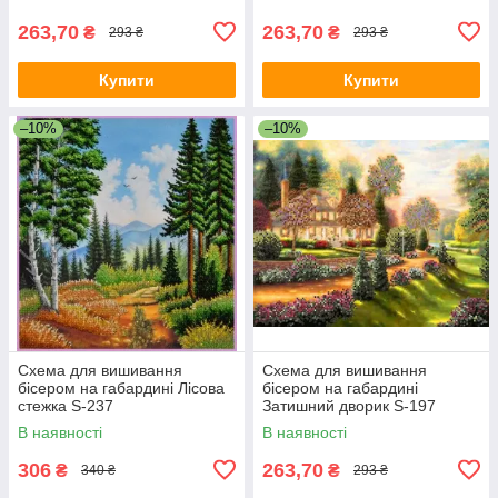
263,70
263,70
₴
₴
293 ₴
293 ₴
Купити
Купити
–10%
–10%
Схема для вишивання
Схема для вишивання
бісером на габардині Лісова
бісером на габардині
стежка S-237
Затишний дворик S-197
В наявності
В наявності
306
263,70
₴
₴
340 ₴
293 ₴