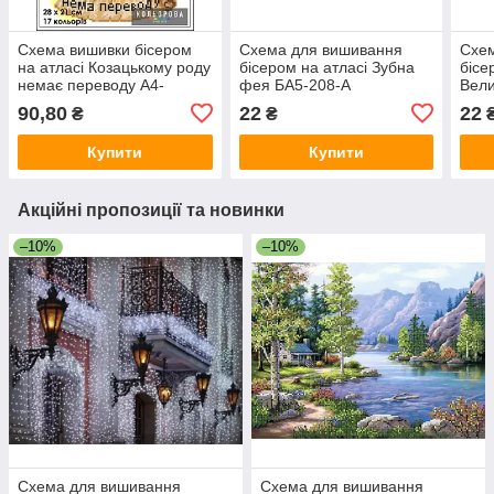
Схема вишивки бісером
Схема для вишивання
Схе
на атласі Козацькому роду
бісером на атласі Зубна
бісе
немає переводу А4-
фея БА5-208-А
Вели
311_Атлас
221-
90,80
22
22
₴
₴
Купити
Купити
Акційні пропозиції та новинки
–10%
–10%
Схема для вишивання
Схема для вишивання