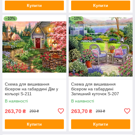
Купити
Купити
–10%
–10%
Схема для вишивання
Схема для вишивання
бісером на габардині Дім у
бісером на габардині
кольорі S-211
Затишний куточок S-207
В наявності
В наявності
263,70
263,70
₴
₴
293 ₴
293 ₴
Купити
Купити