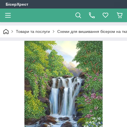
БісерХрест
Товари та послуги
Схеми для вишивання бісером на тк