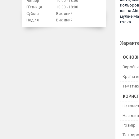
Четвер
10:00
18:00
кольоров
Пʼятниця
10:00
18:00
канва Aid
Субота
Вихідний
муліне Ma
Неділя
Вихідний
голка.
Характ
ОСНОВН
Виробни
Країна 
Тематик
КОРИСТ
Наявніс
Наявніст
Розмір
Тип вир