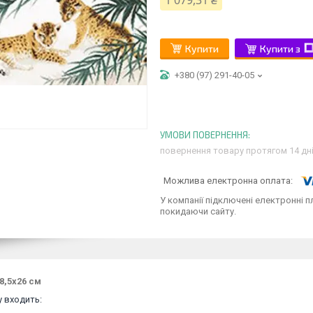
1 079,31 ₴
Купити
Купити з
+380 (97) 291-40-05
повернення товару протягом 14 дн
У компанії підключені електронні п
покидаючи сайту.
8,5x26 см
 входить:
,