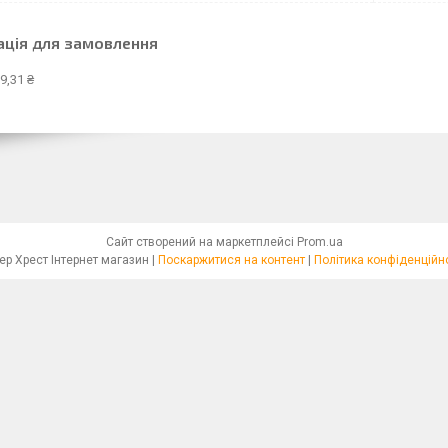
ація для замовлення
9,31 ₴
Сайт створений на маркетплейсі
Prom.ua
Бісер Хрест Інтернет магазин |
Поскаржитися на контент
|
Політика конфіденційн