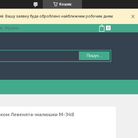
Кошик
ний. Вашу заявку буде оброблено найближчим робочим днем.
в, Україна
Пошук...
тиком Левенята-малюшки М-348