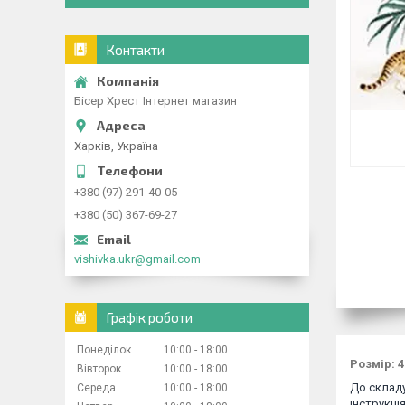
Контакти
Бісер Хрест Інтернет магазин
Харків, Україна
+380 (97) 291-40-05
+380 (50) 367-69-27
vishivka.ukr@gmail.com
Графік роботи
Понеділок
10:00
18:00
Розмір: 4
Вівторок
10:00
18:00
До складу
Середа
10:00
18:00
інструкція