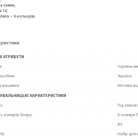
а схема,
a 14,
deira — 6 кольорів,
еристики
І АТРИБУТИ
к
Чарівна м
виробник
Україна
а вишивки
Мотиви ві
УВАЛЬНИЦЬКІ ХАРАКТЕРИСТИКИ
ть
Під замовл
ь номерів бісеру
Є номери б
А3
обу
Набір для