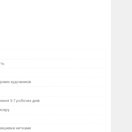
ить
домих художників
ення 5-7 робочих днів
ісеру
 вишивки нитками