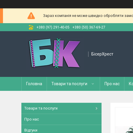
Зараз компанія не може швидко обробляти замов
+380 (97) 291-40-05
+380 (50) 367-69-27
БісерХрест
Головна
Товари та послуги
Про нас
К
Товари та послуги
Про нас
Відгуки