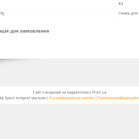
А3
обу
Схема для
ація для замовлення
Сайт створений на маркетплейсі
Prom.ua
Бісер Хрест Інтернет магазин |
Поскаржитися на контент
|
Політика конфіденційн