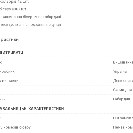
 кольорів 12 шт.
 бісеру 8387 шт.
 вишивання бісером на габардині
плектується на прохання покупця
еристики
І АТРИБУТИ
к
Вишиванк
виробник
Україна
а вишивки
День свят
Схема для
ини
Габардин
УВАЛЬНИЦЬКІ ХАРАКТЕРИСТИКИ
ть
Під замовл
ь номерів бісеру
Немає номе