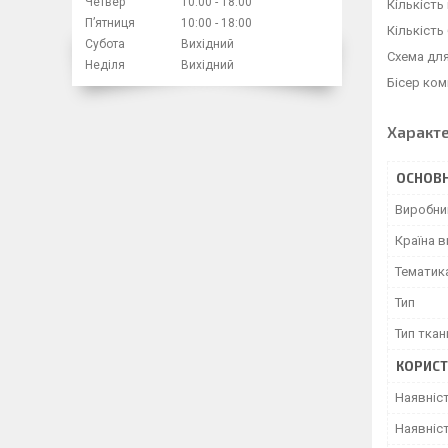
Четвер
10:00
18:00
Кількість
Пʼятниця
10:00
18:00
Кількість
Субота
Вихідний
Схема для
Неділя
Вихідний
Бісер ком
Характ
ОСНОВН
Виробни
Країна 
Тематик
Тип
Тип ткан
КОРИСТ
Наявніс
Наявніст