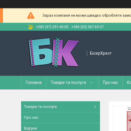
Зараз компанія не може швидко обробляти замов
+380 (97) 291-40-05
+380 (50) 367-69-27
БісерХрест
Головна
Товари та послуги
Про нас
К
Товари та послуги
Про нас
Відгуки