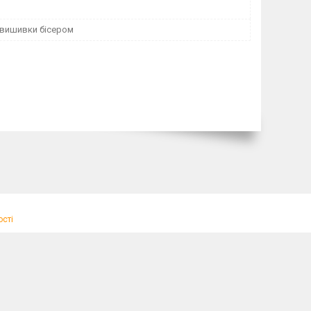
 вишивки бісером
ості