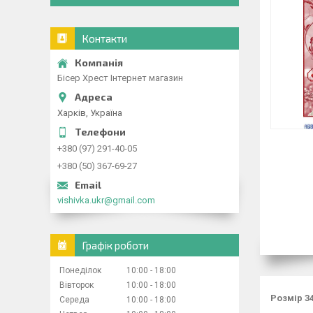
Контакти
Бісер Хрест Інтернет магазин
Харків, Україна
+380 (97) 291-40-05
+380 (50) 367-69-27
vishivka.ukr@gmail.com
Графік роботи
Понеділок
10:00
18:00
Вівторок
10:00
18:00
Розмір 34
Середа
10:00
18:00