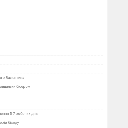
а
ого Валентина
 вишивки бісером
ення 5-7 робочих днів
рів бісеру