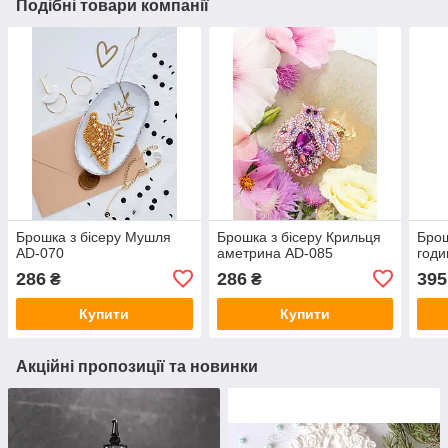
Подібні товари компанії
Брошка з бісеру Мушля
Брошка з бісеру Крильця
Брош
AD-070
аметрина AD-085
годи
286
286
395
₴
₴
Купити
Купити
Акційні пропозиції та новинки