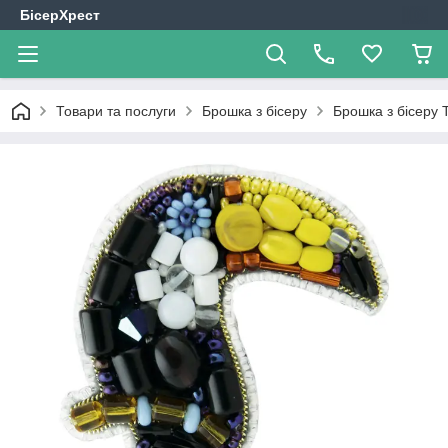
БісерХрест
Товари та послуги
Брошка з бісеру
Брошка з бісеру 