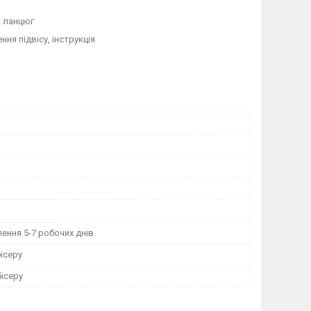
й ланцюг
ня підвісу, інструкція
ення 5-7 робочих днів
ісеру
ісеру