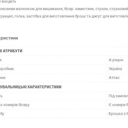
у входить
анесеним малюнком для вишивання, бісер. намистини, стрази, стразови
трунцел, голка, застібка для виготовлення броші та джгут для виготовлен
еристики
І АТРИБУТИ
к
А-рядок
виробник
Україна
ини
Атлас
УВАЛЬНИЦЬКІ ХАРАКТЕРИСТИКИ
ть
Під замовл
ь номерів бісеру
Є номери б
обу
Брошка з б