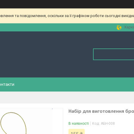
лення та повідомлення, оскільки за її графіком роботи сьогодні вихід
Харкі
онтакти
Набір для виготовлення бро
В наявності
Код:
АБН-008