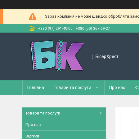
Зараз компанія не може швидко обробляти замов
+380 (97) 291-40-05
+380 (50) 367-69-27
БісерХрест
Головна
Товари та послуги
Про нас
К
Товари та послуги
Про нас
Відгуки