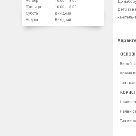
Четвер
10:00
18:00
До набор
Пʼятниця
10:00
18:00
фетр із н
Субота
Вихідний
канітель-
Неділя
Вихідний
Характ
ОСНОВН
Виробни
Країна 
Тип ткан
КОРИСТ
Наявніс
Наявніст
Тип вир