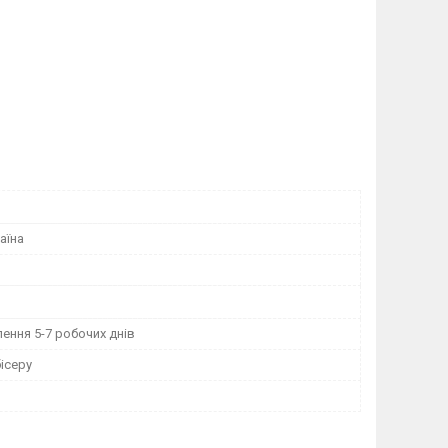
аїна
ення 5-7 робочих днів
ісеру