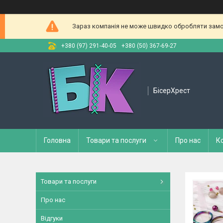
Зараз компанія не може швидко обробляти замов
+380 (97) 291-40-05
+380 (50) 367-69-27
БісерХрест
Головна
Товари та послуги
Про нас
К
Товари та послуги
Про нас
Відгуки