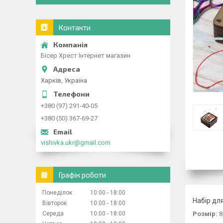
Контакти
Бісер Хрест Інтернет магазин
Харків, Україна
+380 (97) 291-40-05
+380 (50) 367-69-27
vishivka.ukr@gmail.com
Графік роботи
Понеділок
10:00
18:00
Набір дл
Вівторок
10:00
18:00
Середа
10:00
18:00
Розмір:
8