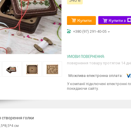
540 ₴
Купити
Купити з
+380 (97) 291-40-05
повернення товару протягом 14 дн
У компанії підключені електронні п
покидаючи сайту.
я створення голки
,5*8,5*4 см