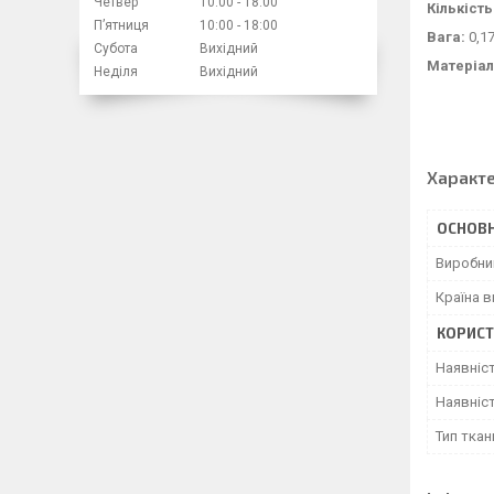
Четвер
10:00
18:00
Кількість
Пʼятниця
10:00
18:00
Вага:
0,17
Субота
Вихідний
Матеріал
Неділя
Вихідний
Характ
ОСНОВН
Виробни
Країна 
КОРИСТ
Наявніс
Наявніст
Тип ткан