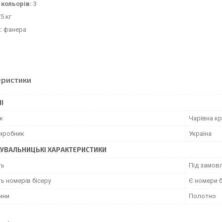
 кольорів:
3
5 кг
:
фанера
еристики
І
к
Чарівна кр
виробник
Україна
УВАЛЬНИЦЬКІ ХАРАКТЕРИСТИКИ
ть
Під замовл
ь номерів бісеру
Є номери б
ини
Полотно