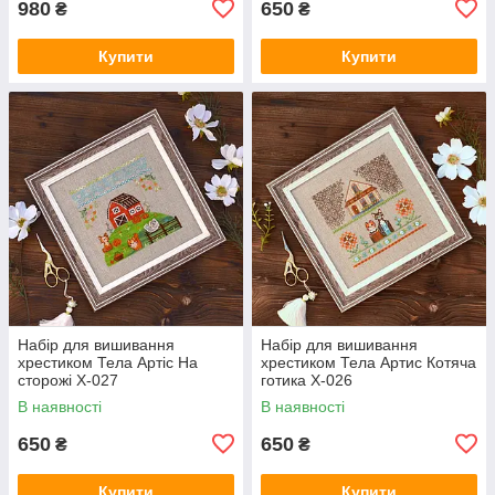
980
650
₴
₴
Купити
Купити
Набір для вишивання
Набір для вишивання
хрестиком Тела Артіс На
хрестиком Тела Артис Котяча
сторожі Х-027
готика Х-026
В наявності
В наявності
650
650
₴
₴
Купити
Купити