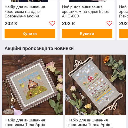
Набір для вишивання
Набір для вишивання
Набі
хрестиком на одязі
хрестиком на одязі Білок
хрес
Совонька-малочка
АНО-009
Різн
АНО-010
202
202
202
₴
₴
Купити
Купити
Акційні пропозиції та новинки
Набір для вишивання
Набір для вишивання
хрестиком Тела Артіс
хрестиком Телла Артіс