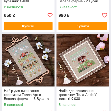
Курятник Х-030
Весела ферма - 2 Гусай
Седишн Х-506
В наявності
В наявності
650
980
₴
₴
Купити
Купити
Набір для вишивання
Набір для вишивання
хрестиком Телла Артіс
хрестиком Тела Артіс У
Весела ферма — 3 Вуса та
калюжі Х-038
лапи Х-507
В наявності
В наявності