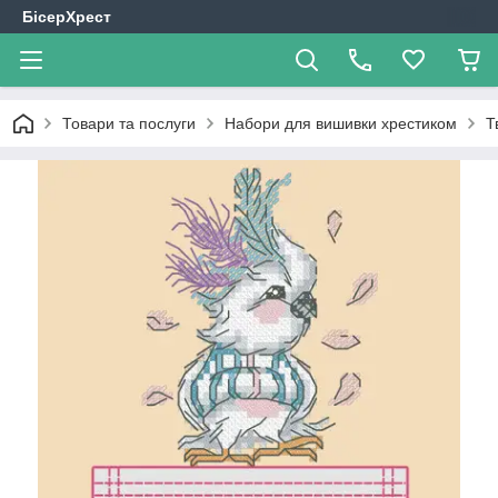
БісерХрест
Товари та послуги
Набори для вишивки хрестиком
Т