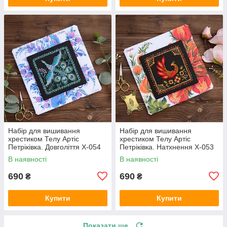
Набір для вишивання
Набір для вишивання
хрестиком Телу Артіс
хрестиком Телу Артіс
Петріківка. Довголіття Х-054
Петріківка. Натхнення Х-053
В наявності
В наявності
690
690
₴
₴
Купити
Купити
Показати ще