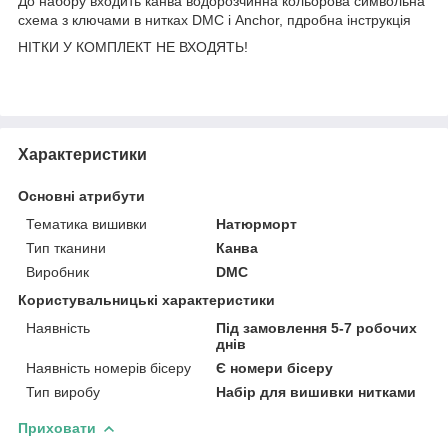
До набору входить канва водорозчинна кольорова символьна
схема з ключами в нитках DMC і Anchor, пдробна інструкція
НІТКИ У КОМПЛЕКТ НЕ ВХОДЯТЬ!
Характеристики
Основні атрибути
Тематика вишивки
Натюрморт
Тип тканини
Канва
Виробник
DMC
Користувальницькі характеристики
Наявність
Під замовлення 5-7 робочих
днів
Наявність номерів бісеру
Є номери бісеру
Тип виробу
Набір для вишивки нитками
Приховати