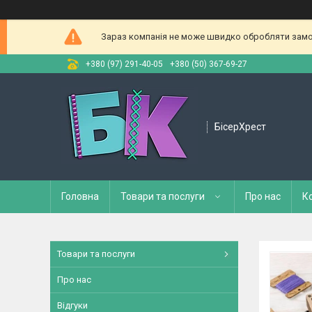
Зараз компанія не може швидко обробляти замов
+380 (97) 291-40-05
+380 (50) 367-69-27
БісерХрест
Головна
Товари та послуги
Про нас
К
Товари та послуги
Про нас
Відгуки