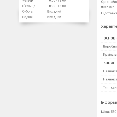
Четвер
10:00
18:00
Органайзе
Пʼятниця
10:00
18:00
нитками.
Субота
Вихідний
Підставка
Неділя
Вихідний
Характ
ОСНОВН
Виробни
Країна 
КОРИСТ
Наявніс
Наявніст
Тип ткан
Інформ
Ціна:
580