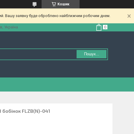
Кошик
ний. Вашу заявку буде оброблено найближчим робочим днем.
в, Україна
Пошук...
8 бобінок FLZB(N)-041