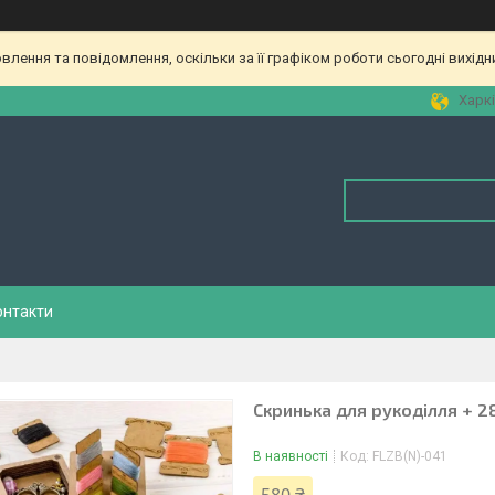
лення та повідомлення, оскільки за її графіком роботи сьогодні вихід
Харкі
онтакти
Скринька для рукоділля + 2
В наявності
Код:
FLZB(N)-041