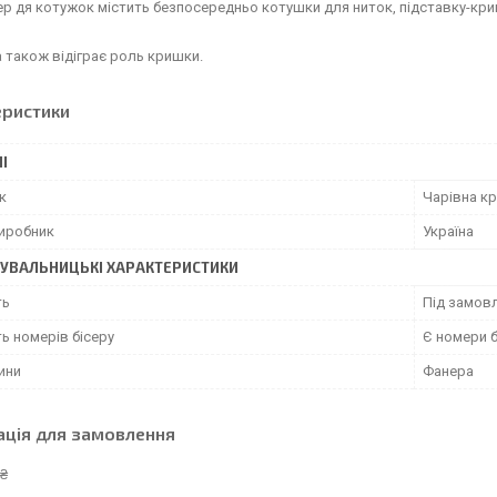
р дя котужок містить безпосередньо котушки для ниток, підставку-кришку
 також відіграє роль кришки.
еристики
І
к
Чарівна кр
виробник
Україна
УВАЛЬНИЦЬКІ ХАРАКТЕРИСТИКИ
ть
Під замовл
ь номерів бісеру
Є номери б
ини
Фанера
ація для замовлення
 ₴