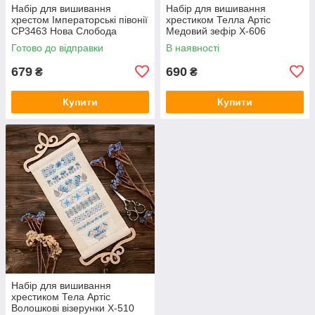
Набір для вишивання
Набір для вишивання
хрестом Імператорські півонії
хрестиком Телла Артіс
СР3463 Нова Слобода
Медовий зефір Х-606
Готово до відправки
В наявності
679
690
₴
₴
Купити
Купити
Набір для вишивання
хрестиком Тела Артіс
Волошкові візерунки Х-510