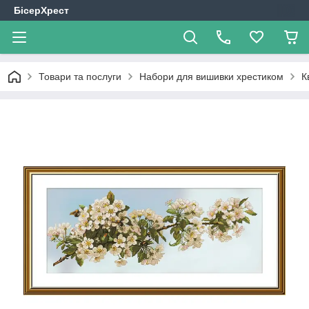
БісерХрест
Товари та послуги
Набори для вишивки хрестиком
К