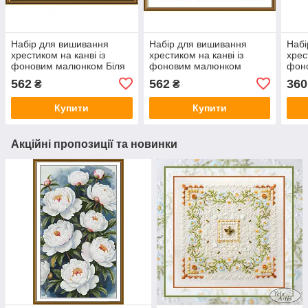
Набір для вишивання
Набір для вишивання
Набі
хрестиком на канві із
хрестиком на канві із
хрес
фоновим малюнком Біля
фоновим малюнком
фон
озера СР1508
Гірський туман СР1507
Арт
562
562
360
₴
₴
Купити
Купити
Акційні пропозиції та новинки