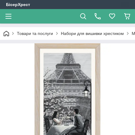
БісерХрест
Товари та послуги
Набори для вишивки хрестиком
М