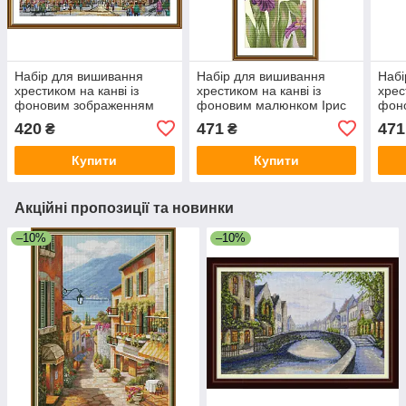
Набір для вишивання
Набір для вишивання
Набі
хрестиком на канві із
хрестиком на канві із
хрес
фоновим зображенням
фоновим малюнком Ірис
фон
Вулицями Парижа
Джітено СВ6234
Кем
420
471
471
₴
₴
Купити
Купити
Акційні пропозиції та новинки
–10%
–10%