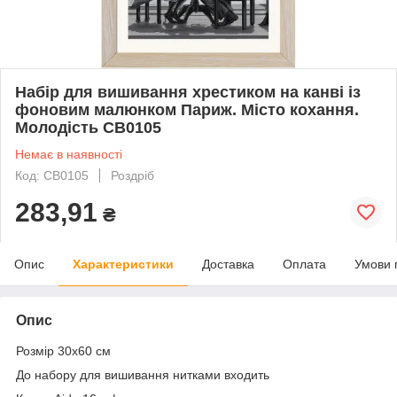
Набір для вишивання хрестиком на канві із
фоновим малюнком Париж. Місто кохання.
Молодість СВ0105
Немає в наявності
Код: СВ0105
Роздріб
283,91
₴
Опис
Характеристики
Доставка
Оплата
Умови 
Опис
Розмір 30х60 см
До набору для вишивання нитками входить