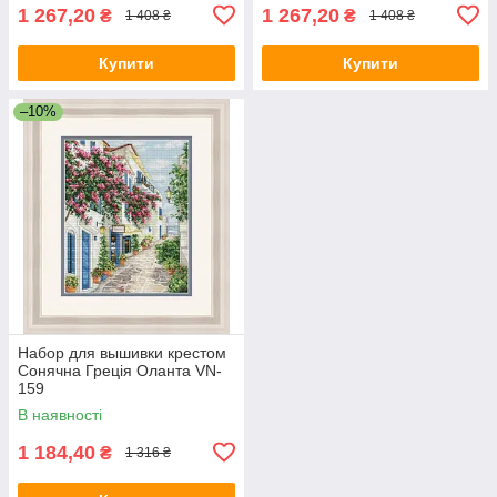
1 267,20
1 267,20
₴
₴
1 408 ₴
1 408 ₴
Купити
Купити
–10%
Набор для вышивки крестом
Сонячна Греція Оланта VN-
159
В наявності
1 184,40
₴
1 316 ₴