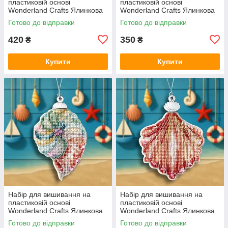
пластиковій основі
пластиковій основі
Wonderland Crafts Ялинкова
Wonderland Crafts Ялинкова
іграшка — Морська зірка
іграшка — Береговий маяк
Готово до відправки
Готово до відправки
FLX-145
FLX-146
420
350
₴
₴
Купити
Купити
Набір для вишивання на
Набір для вишивання на
пластиковій основі
пластиковій основі
Wonderland Crafts Ялинкова
Wonderland Crafts Ялинкова
іграшка — Морська спіраль
іграшка — Коралова мушля
Готово до відправки
Готово до відправки
FLX-147
FLX-148