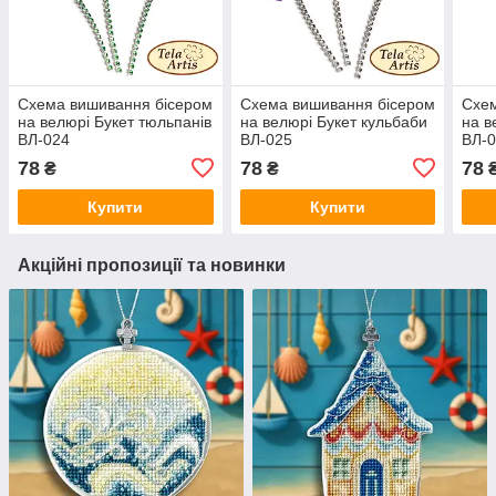
Схема вишивання бісером
Схема вишивання бісером
Схем
на велюрі Букет тюльпанів
на велюрі Букет кульбаби
на в
ВЛ-024
ВЛ-025
ВЛ-
78
78
78
₴
₴
Купити
Купити
Акційні пропозиції та новинки