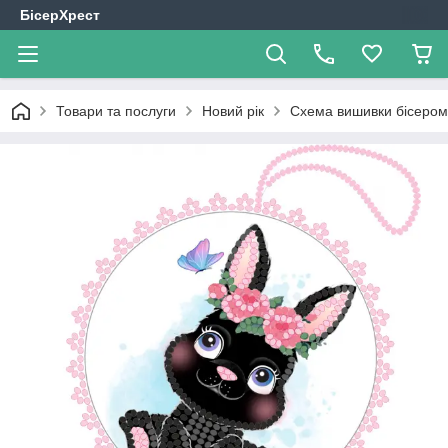
БісерХрест
Товари та послуги
Новий рік
Схема вишивки бісером