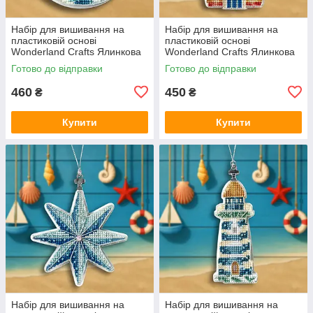
Набір для вишивання на
Набір для вишивання на
пластиковій основі
пластиковій основі
Wonderland Crafts Ялинкова
Wonderland Crafts Ялинкова
іграшка — Морські хвилі FLX-
іграшка — Будиночок біля
Готово до відправки
Готово до відправки
151
моря FLX-144
460
450
₴
₴
Купити
Купити
Набір для вишивання на
Набір для вишивання на