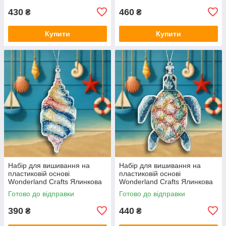
430
460
₴
₴
Купити
Купити
Набір для вишивання на
Набір для вишивання на
пластиковій основі
пластиковій основі
Wonderland Crafts Ялинкова
Wonderland Crafts Ялинкова
іграшка — Океанська мушля
іграшка — Чудо океану FLX-
Готово до відправки
Готово до відправки
FLX-149
150
390
440
₴
₴