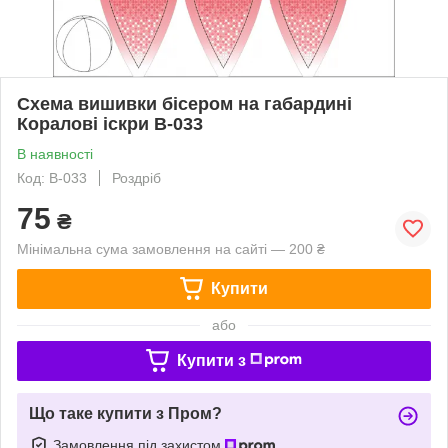
Схема вишивки бісером на габардині
Коралові іскри В-033
В наявності
Код: В-033
Роздріб
75
₴
Мінімальна сума замовлення на сайті — 200 ₴
Купити
або
Купити з
Що таке купити з Пром?
Замовлення під захистом