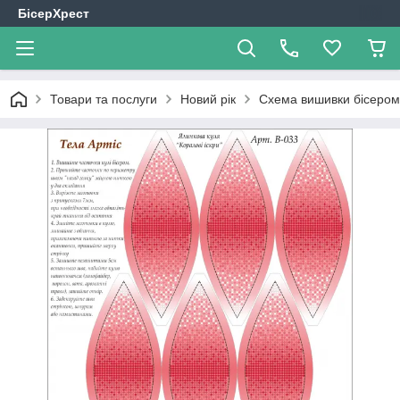
БісерХрест
Товари та послуги
Новий рік
Схема вишивки бісером 