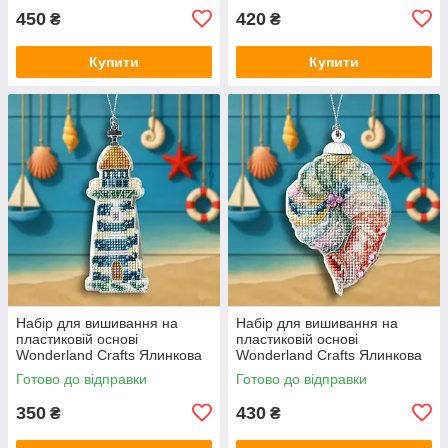
450
420
₴
₴
Купити
Купити
Набір для вишивання на
Набір для вишивання на
пластиковій основі
пластиковій основі
Wonderland Crafts Ялинкова
Wonderland Crafts Ялинкова
іграшка — Береговий маяк
іграшка — Морська спіраль
Готово до відправки
Готово до відправки
FLX-146
FLX-147
350
430
₴
₴