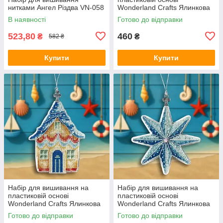
нитками Ангел Різдва VN-058
Wonderland Crafts Ялинкова
іграшка — Морські хвилі FLX-
В наявності
Готово до відправки
151
523,80
460
₴
₴
582 ₴
Купити
Купити
Набір для вишивання на
Набір для вишивання на
пластиковій основі
пластиковій основі
Wonderland Crafts Ялинкова
Wonderland Crafts Ялинкова
іграшка — Будиночок біля
іграшка — Морська зірка
Готово до відправки
Готово до відправки
моря FLX-144
FLX-145