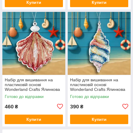
Купити
Купити
Набір для вишивання на
Набір для вишивання на
пластиковій основі
пластиковій основі
Wonderland Crafts Ялинкова
Wonderland Crafts Ялинкова
іграшка — Коралова мушля
іграшка — Океанська мушля
Готово до відправки
Готово до відправки
FLX-148
FLX-149
460
390
₴
₴
Купити
Купити