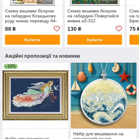
Схема вишивки бісером
Схема вишивки бісером
Схем
на габардині Козацькому
на габардині Повертайся
на г
роду немає переводу А4-
живим а3-312
Бірю
311
88
130
75
₴
₴
Купити
Купити
Акційні пропозиції та новинки
–10%
Набір для вишивання на
Набір для вишивання
пластиковій основі