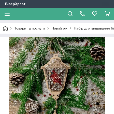
БісерХрест
Товари та послуги
Новий рік
Набір для вишивання б