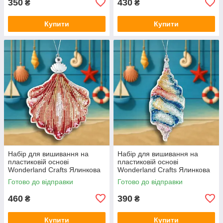
350
430
₴
₴
Купити
Купити
Набір для вишивання на
Набір для вишивання на
пластиковій основі
пластиковій основі
Wonderland Crafts Ялинкова
Wonderland Crafts Ялинкова
іграшка — Коралова мушля
іграшка — Океанська мушля
Готово до відправки
Готово до відправки
FLX-148
FLX-149
460
390
₴
₴
Купити
Купити