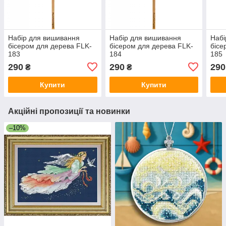
Набір для вишивання
Набір для вишивання
Набі
бісером для дерева FLK-
бісером для дерева FLK-
бісе
183
184
185
290
290
290
₴
₴
Купити
Купити
Акційні пропозиції та новинки
–10%