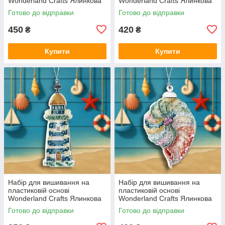
Wonderland Crafts Ялинкова
Wonderland Crafts Ялинкова
іграшка — Будиночок біля
іграшка — Морська зірка
Готово до відправки
Готово до відправки
моря FLX-144
FLX-145
450
420
₴
₴
Купити
Купити
Набір для вишивання на
Набір для вишивання на
пластиковій основі
пластиковій основі
Wonderland Crafts Ялинкова
Wonderland Crafts Ялинкова
іграшка — Береговий маяк
іграшка — Морська спіраль
Готово до відправки
Готово до відправки
FLX-146
FLX-147