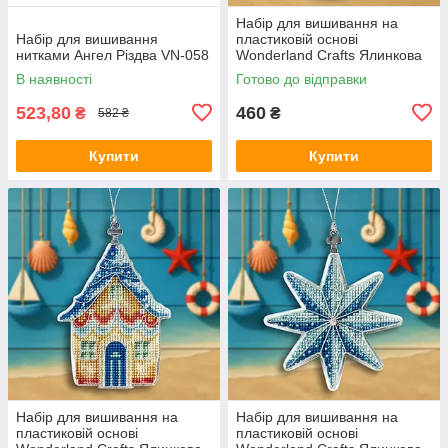
Набір для вишивання на
Набір для вишивання
пластиковій основі
нитками Ангел Різдва VN-058
Wonderland Crafts Ялинкова
іграшка — Морські хвилі FLX-
В наявності
Готово до відправки
151
523,80
460
₴
₴
582 ₴
Купити
Купити
Набір для вишивання на
Набір для вишивання на
пластиковій основі
пластиковій основі