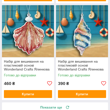
Набір для вишивання на
Набір для вишивання на
пластиковій основі
пластиковій основі
Wonderland Crafts Ялинкова
Wonderland Crafts Ялинкова
іграшка — Коралова мушля
іграшка — Океанська мушля
Готово до відправки
Готово до відправки
FLX-148
FLX-149
460
390
₴
₴
Купити
Купити
Показати ще