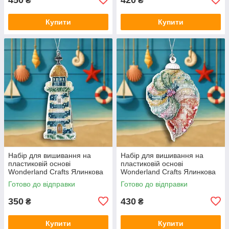
₴
₴
Купити
Купити
Набір для вишивання на
Набір для вишивання на
пластиковій основі
пластиковій основі
Wonderland Crafts Ялинкова
Wonderland Crafts Ялинкова
іграшка — Береговий маяк
іграшка — Морська спіраль
Готово до відправки
Готово до відправки
FLX-146
FLX-147
350
430
₴
₴
Купити
Купити