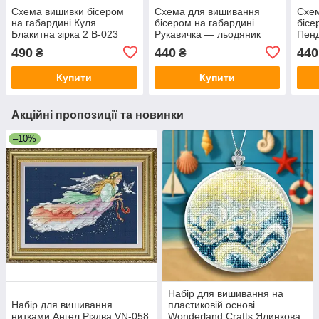
Схема вишивки бісером
Схема для вишивання
Схе
на габардині Куля
бісером на габардині
бісе
Блакитна зірка 2 В-023
Рукавичка — льодяник
Пенд
В-020
сині
490
440
440
₴
₴
Купити
Купити
Акційні пропозиції та новинки
–10%
Набір для вишивання на
Набір для вишивання
пластиковій основі
нитками Ангел Різдва VN-058
Wonderland Crafts Ялинкова