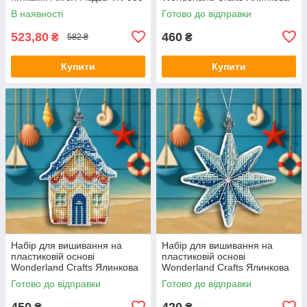
іграшка — Морські хвилі FLX-
В наявності
Готово до відправки
151
523,80
460
₴
₴
582 ₴
Купити
Купити
Набір для вишивання на
Набір для вишивання на
пластиковій основі
пластиковій основі
Wonderland Crafts Ялинкова
Wonderland Crafts Ялинкова
іграшка — Будиночок біля
іграшка — Морська зірка
Готово до відправки
Готово до відправки
моря FLX-144
FLX-145
450
420