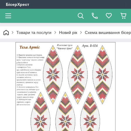
БісерХрест
Товари та послуги
Новий рік
Схема вишивання бісеро