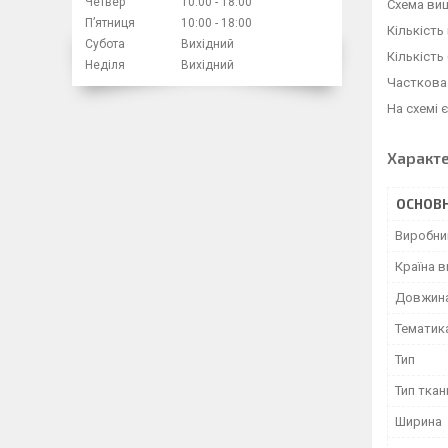
Четвер
10:00
18:00
Схема виш
Пʼятниця
10:00
18:00
Кількість
Субота
Вихідний
Кількість
Неділя
Вихідний
Часткова
На схемі 
Характ
ОСНОВН
Виробни
Країна 
Довжин
Тематик
Тип
Тип ткан
Ширина