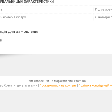
УВАЛЬНИЦЬКІ ХАРАКТЕРИСТИКИ
ть
Під замовл
ь номерів бісеру
Є номери б
ація для замовлення
 ₴
Сайт створений на маркетплейсі
Prom.ua
Бісер Хрест Інтернет магазин |
Поскаржитися на контент
|
Політика конфіденційн