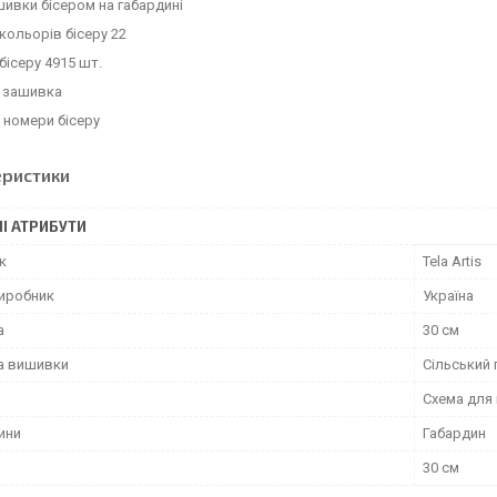
ивки бісером на габардині
 кольорів бісеру 22
 бісеру 4915 шт.
 зашивка
є номери бісеру
еристики
І АТРИБУТИ
к
Tela Artis
виробник
Україна
а
30 см
а вишивки
Сільський
Схема для
ини
Габардин
30 см