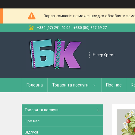
Зараз компанія не може швидко обробляти замов
+380 (97) 291-40-05
+380 (50) 367-69-27
БісерХрест
Головна
Товари та послуги
Про нас
К
Товари та послуги
Про нас
Відгуки