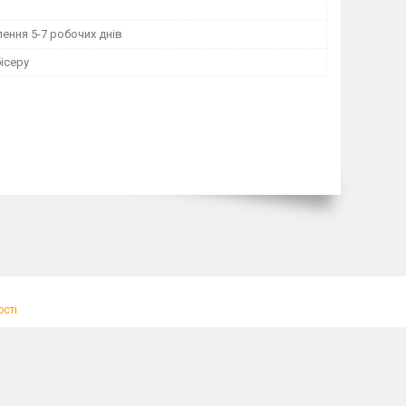
ення 5-7 робочих днів
ісеру
ості