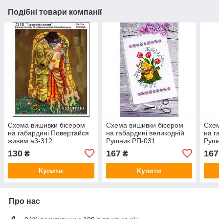
Подібні товари компанії
Схема вишивки бісером
Схема вишивки бісером
Схем
на габардині Повертайся
на габардині великодній
на г
живим а3-312
Рушник РП-031
Руш
130
167
167
₴
₴
Купити
Купити
Про нас