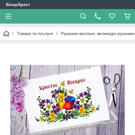
БісерХрест
Товари та послуги
Рушники весільні, великодні рушники