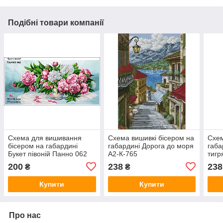
Подібні товари компанії
Схема для вишивання
Схема вишивкі бісером на
Схем
бісером на габардині
габардині Дорога до моря
габа
Букет півоній Панно 062
А2-К-765
тигр
200
238
238
₴
₴
Купити
Купити
Про нас