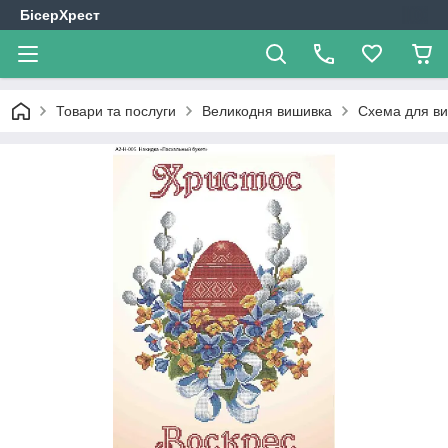
БісерХрест
Товари та послуги
Великодня вишивка
Схема для ви